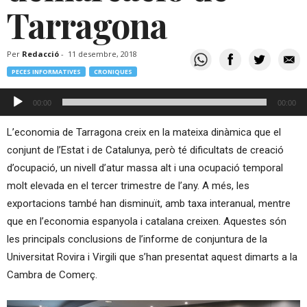
Tarragona
Per
Redacció
-
11 desembre, 2018
PECES INFORMATIVES
CRONIQUES
Reproductor
00:00
00:00
d'àudio
L’economia de Tarragona creix en la mateixa dinàmica que el
conjunt de l’Estat i de Catalunya, però té dificultats de creació
d’ocupació, un nivell d’atur massa alt i una ocupació temporal
molt elevada en el tercer trimestre de l’any. A més, les
exportacions també han disminuït, amb taxa interanual, mentre
que en l’economia espanyola i catalana creixen. Aquestes són
les principals conclusions de l’informe de conjuntura de la
Universitat Rovira i Virgili que s’han presentat aquest dimarts a la
Cambra de Comerç.