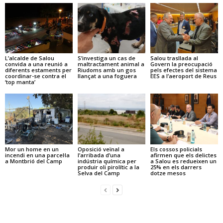
L’alcalde de Salou
S’investiga un cas de
Salou trasllada al
convida a una reunió a
maltractament animal a
Govern la preocupació
diferents estaments per
Riudoms amb un gos
pels efectes del sistema
coordinar-se contra el
llançat a una foguera
EES a l’aeroport de Reus
‘top manta’
Mor un home en un
Oposició veïnal a
Els cossos policials
incendi en una parcel·la
l’arribada d’una
afirmen que els delictes
a Montbrió del Camp
indústria química per
a Salou es redueixen un
produir oli pirolític a la
25% en els darrers
Selva del Camp
dotze mesos