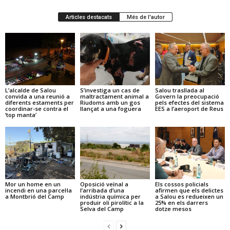
Articles destacats
Més de l'autor
L’alcalde de Salou
S’investiga un cas de
Salou trasllada al
convida a una reunió a
maltractament animal a
Govern la preocupació
diferents estaments per
Riudoms amb un gos
pels efectes del sistema
coordinar-se contra el
llançat a una foguera
EES a l’aeroport de Reus
‘top manta’
Mor un home en un
Oposició veïnal a
Els cossos policials
incendi en una parcel·la
l’arribada d’una
afirmen que els delictes
a Montbrió del Camp
indústria química per
a Salou es redueixen un
produir oli pirolític a la
25% en els darrers
Selva del Camp
dotze mesos