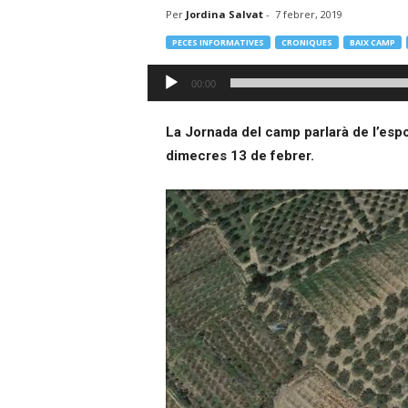
Per
Jordina Salvat
-
7 febrer, 2019
–
R
PECES INFORMATIVES
CRONIQUES
BAIX CAMP
à
d
Reproductor
00:00
i
d'àudio
o
O
La Jornada del camp parlarà de l’espo
n
dimecres 13 de febrer.
l
i
n
e