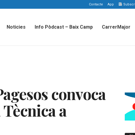
Contacte
App
Subscriu
Noticies
Info Pòdcast – Baix Camp
CarrerMajor
Pagesos convoca
 Tècnica a