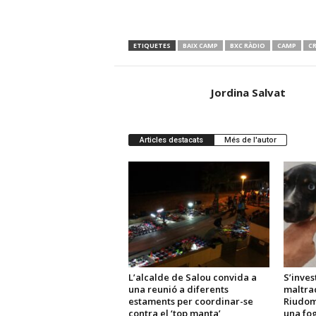
ETIQUETES
BAIX CAMP
BXC RÀDIO
CAMP
C
Jordina Salvat
Articles destacats
Més de l'autor
L’alcalde de Salou convida a
S’inves
una reunió a diferents
maltra
estaments per coordinar-se
Riudom
contra el ‘top manta’
una fo