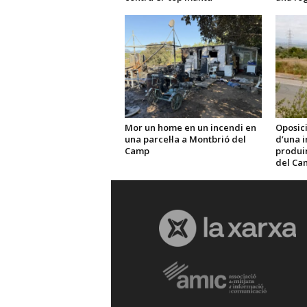
Mor un home en un incendi en
Oposici
una parcel·la a Montbrió del
d’una i
Camp
produir 
del Ca