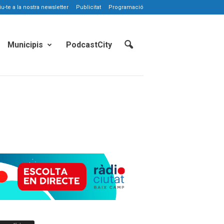
-te a la nostra newsletter
Publicitat
Programació
Municipis
PodcastCity