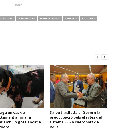
PUBLICITAT
RÒNIQUES
INFORMACIÓ
MEDI AMBIENT
PAGESOS
RIUDOMS
tiga un cas de
Salou trasllada al Govern la
ctament animal a
preocupació pels efectes del
s amb un gos llançat a
sistema EES a l’aeroport de
guera
Reus