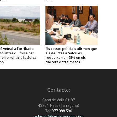
ó veïnal a l’arribada
Els cossos policials afirmen que
ndústria química per
els delictes a Salou es
oli pirolític a la Selva
redueixen un 25% en els
mp
darrers dotze mesos
Contacte:
Camí de Valls 81-87
43204, Reus (Tarragona)
Tel:
977 088 596
redaccio@baixcampradio.com