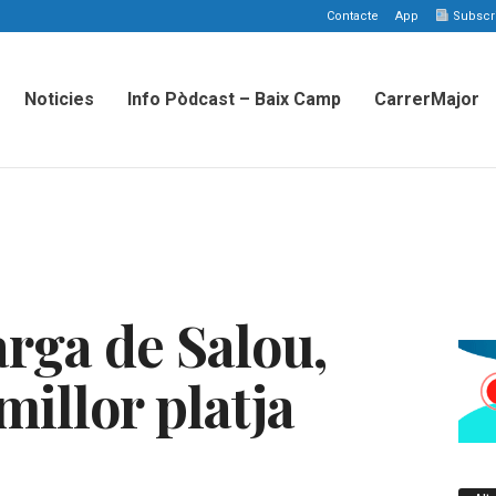
Contacte
App
Subscriu
Noticies
Info Pòdcast – Baix Camp
CarrerMajor
arga de Salou,
millor platja