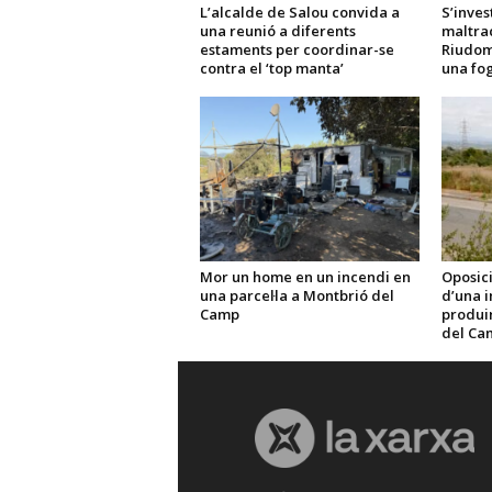
L’alcalde de Salou convida a
S’inves
una reunió a diferents
maltra
estaments per coordinar-se
Riudom
contra el ‘top manta’
una fo
Mor un home en un incendi en
Oposici
una parcel·la a Montbrió del
d’una i
Camp
produir 
del Ca