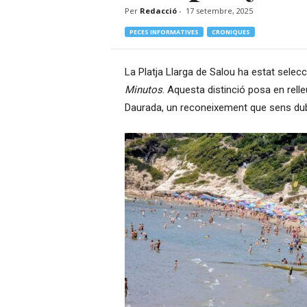
Per
Redacció
-
17 setembre, 2025
–
R
PECES INFORMATIVES
CRONIQUES
à
d
i
La Platja Llarga de Salou ha estat selecci
o
Minutos
. Aquesta distinció posa en rell
O
Daurada, un reconeixement que sens dubt
n
l
i
n
e