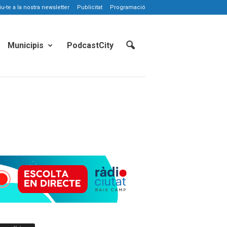
-te a la nostra newsletter
Publicitat
Programació
Municipis
PodcastCity