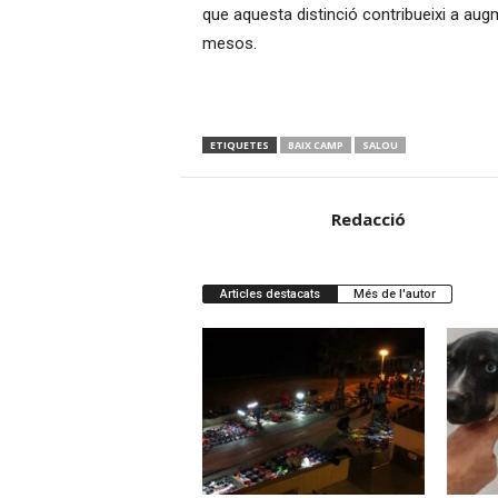
que aquesta distinció contribueixi a aug
mesos.
ETIQUETES
BAIX CAMP
SALOU
Redacció
Articles destacats
Més de l'autor