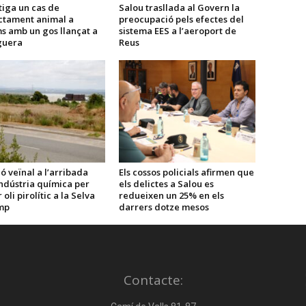
tiga un cas de
Salou trasllada al Govern la
ctament animal a
preocupació pels efectes del
s amb un gos llançat a
sistema EES a l’aeroport de
guera
Reus
ó veïnal a l’arribada
Els cossos policials afirmen que
ndústria química per
els delictes a Salou es
oli pirolític a la Selva
redueixen un 25% en els
mp
darrers dotze mesos
Contacte: