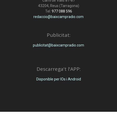
Camí de Valls 81-87
43204, Reus (Tarragona)
Tel:
977 088 596
redaccio@baixcampradio.com
Publicitat:
publicitat@baixcampradio.com
Descarrega't l'APP:
Disponible per IOs i Android