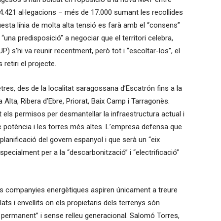
14.421 al·legacions – més de 17.000 sumant les recollides
uesta línia de molta alta tensió es farà amb el “consens”
, “una predisposició” a negociar que el territori celebra,
) s’hi va reunir recentment, però tot i “escoltar-los”, el
etiri el projecte.
etres, des de la localitat saragossana d’Escatrón fins a la
a Alta, Ribera d’Ebre, Priorat, Baix Camp i Tarragonès.
 els permisos per desmantellar la infraestructura actual i
e potència i les torres més altes. L’empresa defensa que
planificació del govern espanyol i que serà un “eix
specialment per a la “descarbonització” i “electrificació”
ans companyies energètiques aspiren únicament a treure
lats i envellits on els propietaris dels terrenys són
 permanent” i sense relleu generacional. Salomó Torres,