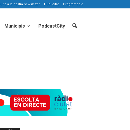
-te a la nostra newsletter
Publicitat
Programació
Municipis
PodcastCity