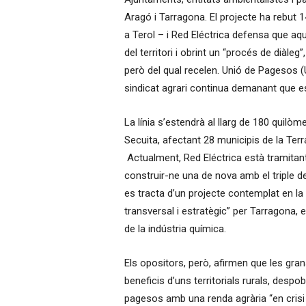
Aragó i Tarragona. El projecte ha rebut 
a Terol – i Red Eléctrica defensa que aq
del territori i obrint un “procés de diàleg”
però del qual recelen. Unió de Pagesos (UP
sindicat agrari continua demanant que es r
La línia s’estendrà al llarg de 180 quilòm
Secuita, afectant 28 municipis de la Terr
Actualment, Red Eléctrica està tramitant
construir-ne una de nova amb el triple d
es tracta d’un projecte contemplat en la 
transversal i estratègic” per Tarragona, e
de la indústria química.
Els opositors, però, afirmen que les gr
beneficis d’uns territorials rurals, despob
pagesos amb una renda agrària “en crisi