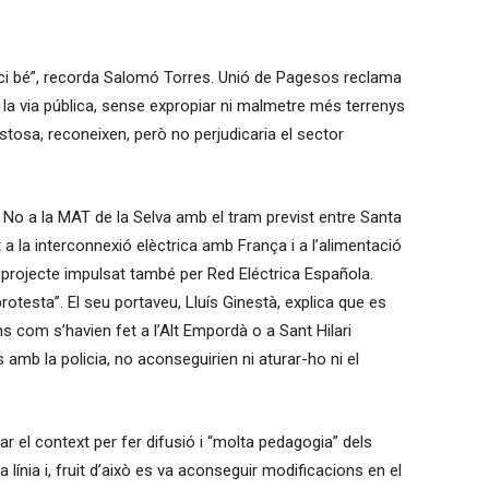
ci bé”, recorda Salomó Torres. Unió de Pagesos reclama
 la via pública, sense expropiar ni malmetre més terrenys
stosa, reconeixen, però no perjudicaria el sector
 No a la MAT de la Selva amb el tram previst entre Santa
a la interconnexió elèctrica amb França i a l’alimentació
un projecte impulsat també per Red Eléctrica Española.
 protesta”. El seu portaveu, Lluís Ginestà, explica que es
s com s’havien fet a l’Alt Empordà o a Sant Hilari
mb la policia, no aconseguirien ni aturar-ho ni el
r el context per fer difusió i “molta pedagogia” dels
línia i, fruit d’això es va aconseguir modificacions en el