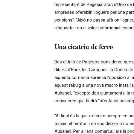
representant de Pagesia Gran d’Unió de 
empreses ofereixin lloguers per una par
pensions”. “Això no passa allà on l’agric
s’aguanta i on el valor patrimonial encara 
Una cicatriu de ferro
Des d’Unió de Pagesos consideren que aq
Ribera d’Ebre, les Garrigues, la Conca de B
aquesta comarca ebrenca l’oposició a la
aquest rebuig a una nova macro instal·la
Aubanell, “excepte dos ajuntaments, la r
consideren que tindrà “afectació paisatg
“Al final és la queixa tenim sempre en a
trinxen el territori i no ens deixen o no 
Aubanell. Per a l’ens comarcal, ara la pri