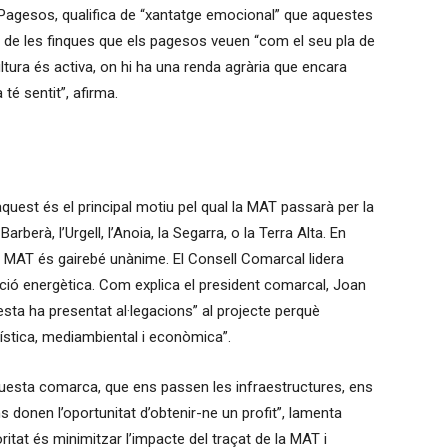
Pagesos, qualifica de “xantatge emocional” que aquestes
t de les finques que els pagesos veuen “com el seu pla de
ultura és activa, on hi ha una renda agrària que encara
té sentit”, afirma.
uest és el principal motiu pel qual la MAT passarà per la
arberà, l’Urgell, l’Anoia, la Segarra, o la Terra Alta. En
 MAT és gairebé unànime. El Consell Comarcal lidera
ció energètica. Com explica el president comarcal, Joan
esta ha presentat al·legacions” al projecte perquè
ística, mediambiental i econòmica”.
questa comarca, que ens passen les infraestructures, ens
ens donen l’oportunitat d’obtenir-ne un profit”, lamenta
oritat és minimitzar l’impacte del traçat de la MAT i