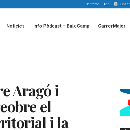
Contacte
App
Subscriu
Noticies
Info Pòdcast – Baix Camp
CarrerMajor
e Aragó i
eobre el
ritorial i la