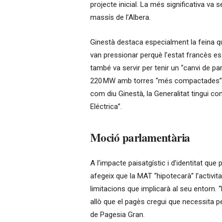
projecte inicial. La més significativa va s
massís de l’Albera.
Ginestà destaca especialment la feina q
van pressionar perquè l’estat francès es
també va servir per tenir un “canvi de par
220 MW amb torres “més compactades” i
com diu Ginestà, la Generalitat tingui 
Eléctrica”.
Moció parlamentària
A l’impacte paisatgístic i d’identitat que
afegeix que la MAT “hipotecarà” l’activita
limitacions que implicarà al seu entorn. “
allò que el pagès cregui que necessita pe
de Pagesia Gran.