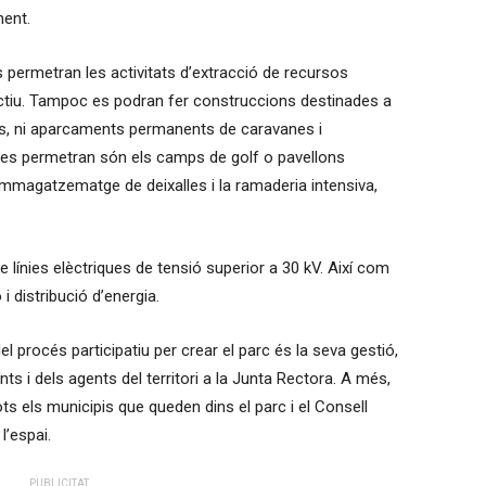
ment.
es permetran les activitats d’extracció de recursos
actiu. Tampoc es podran fer construccions destinades a
les, ni aparcaments permanents de caravanes i
 es permetran són els camps de golf o pavellons
emmagatzematge de deixalles i la ramaderia intensiva,
de línies elèctriques de tensió superior a 30 kV. Així com
i distribució d’energia.
 procés participatiu per crear el parc és la seva gestió,
s i dels agents del territori a la Junta Rectora. A més,
ts els municipis que queden dins el parc i el Consell
 l’espai.
PUBLICITAT