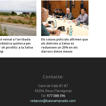
ó veïnal a l’arribada
Els cossos policials afirmen que
ndústria química per
els delictes a Salou es
oli pirolític a la Selva
redueixen un 25% en els
mp
darrers dotze mesos
Contacte:
Camí de Valls 81-87
43204, Reus (Tarragona)
Tel:
977 088 596
redaccio@baixcampradio.com