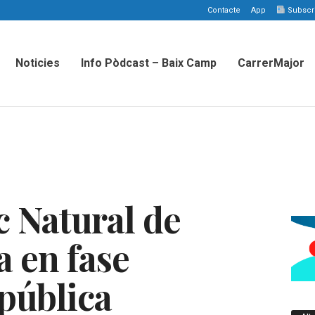
Contacte
App
Subscriu
Noticies
Info Pòdcast – Baix Camp
CarrerMajor
c Natural de
a en fase
 pública