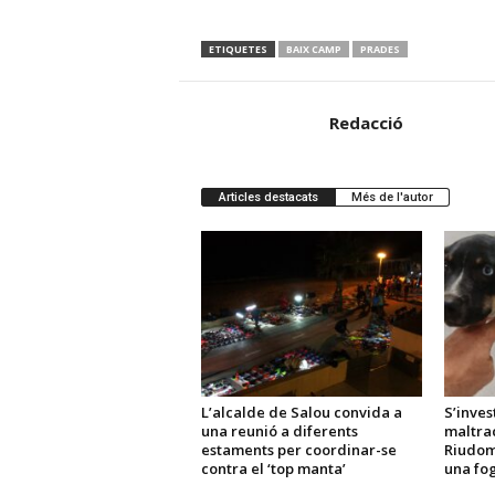
ETIQUETES
BAIX CAMP
PRADES
Redacció
Articles destacats
Més de l'autor
L’alcalde de Salou convida a
S’inves
una reunió a diferents
maltra
estaments per coordinar-se
Riudom
contra el ‘top manta’
una fo