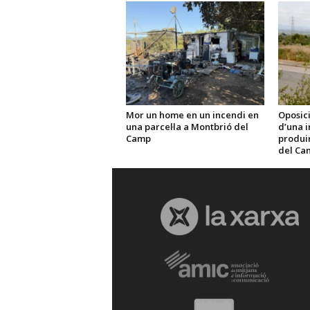
Mor un home en un incendi en
Oposici
una parcel·la a Montbrió del
d’una i
Camp
produir 
del Ca