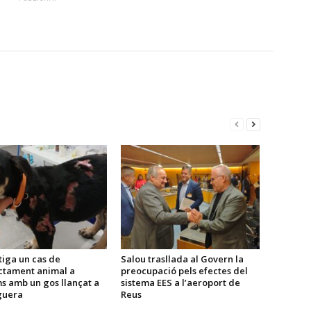
tiga un cas de
Salou trasllada al Govern la
ctament animal a
preocupació pels efectes del
s amb un gos llançat a
sistema EES a l’aeroport de
guera
Reus