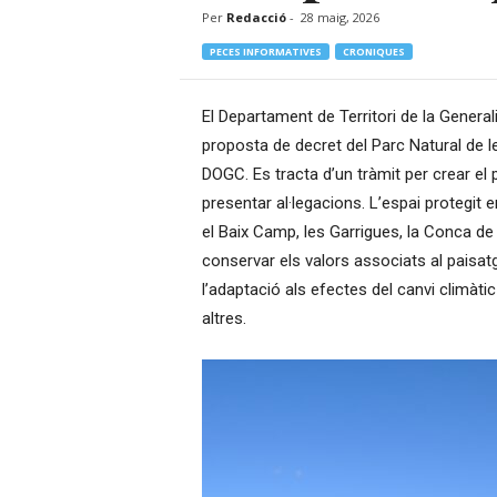
Per
Redacció
-
28 maig, 2026
–
R
PECES INFORMATIVES
CRONIQUES
à
d
i
El Departament de Territori de la General
o
proposta de decret del Parc Natural de le
O
DOGC. Es tracta d’un tràmit per crear el 
n
presentar al·legacions. L’espai protegit 
l
i
el Baix Camp, les Garrigues, la Conca de B
n
conservar els valors associats al paisatg
e
l’adaptació als efectes del canvi climàtic 
altres.