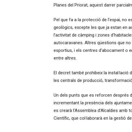
Planes del Priorat, aquest darrer parcial
Pel que fa a la protecció de l’espai, no 
geològics, excepte les que ja estan en 
l’activitat de càmping i zones d’habitac
autocaravanes. Altres qüestions que no
esportius, i els centres d’abocament o 
entre altres.
El decret també prohibeix la instal·lació 
les centrals de producció, transformació 
Un dels punts que es reforcen després del
incrementant la presència dels ajuntament
es crearà l’Assemblea d’Alcaldies amb to
Científic, que col·laborarà en la gestió de