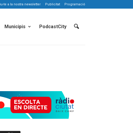
-te a la nostra newsletter
Publicitat
Programació
Municipis
PodcastCity