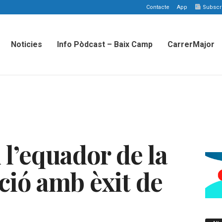
Contacte
App
Subscriu
Noticies
Info Pòdcast – Baix Camp
CarrerMajor
 l’equador de la
ció amb èxit de