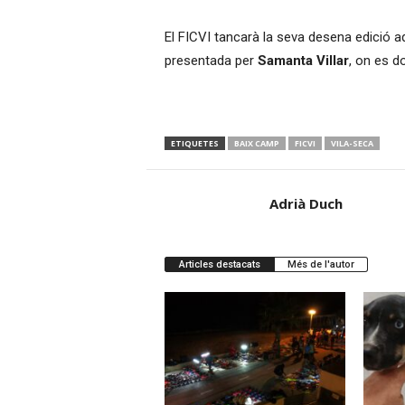
El FICVI tancarà la seva desena edició 
presentada per
Samanta Villar
, on es d
ETIQUETES
BAIX CAMP
FICVI
VILA-SECA
Adrià Duch
Articles destacats
Més de l'autor