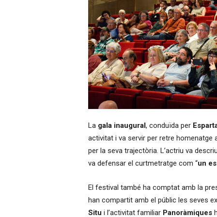
La
gala inaugural
, conduïda per
Espart
activitat i va servir per retre homenatge
per la seva trajectòria. L’actriu va desc
va defensar el curtmetratge com “
un es
El festival també ha comptat amb la pr
han compartit amb el públic les seves ex
Situ
i l’activitat familiar
Panoràmiques
h