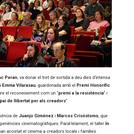
ac Peran
, va donar el tret de sortida a deu dies d’intensa
 a
Emma Vilarasau
, guardonada amb el
Premi Honorífic
riure el reconeixement com un “
premi a la resistència
” i
pai de llibertat per als creadors
”.
esència de
Juanjo Giménez
i
Marcos Crisóstomo
, que
periències cinematogràfiques. Paral·lelament, el taller
In
an acostat el cinema a creadors locals i famílies.