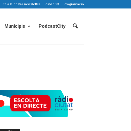
-te a la nostra newsletter
Publicitat
Programació
Municipis
PodcastCity