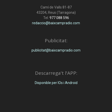
Camí de Valls 81-87
43204, Reus (Tarragona)
Tel:
977 088 596
redaccio@baixcampradio.com
Publicitat:
publicitat@baixcampradio.com
Descarrega't l'APP:
Disponible per IOs i Android