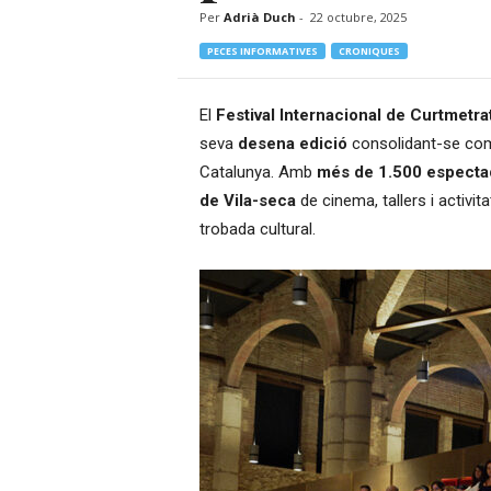
Per
Adrià Duch
-
22 octubre, 2025
–
R
PECES INFORMATIVES
CRONIQUES
à
d
i
El
Festival Internacional de Curtmetra
o
seva
desena edició
consolidant-se com 
O
Catalunya. Amb
més de 1.500 especta
n
de Vila-seca
de cinema, tallers i activit
l
i
trobada cultural.
n
e