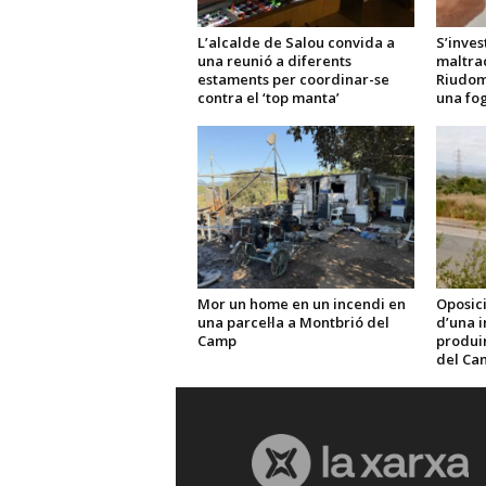
L’alcalde de Salou convida a
S’inves
una reunió a diferents
maltra
estaments per coordinar-se
Riudom
contra el ‘top manta’
una fo
Mor un home en un incendi en
Oposici
una parcel·la a Montbrió del
d’una i
Camp
produir 
del Ca