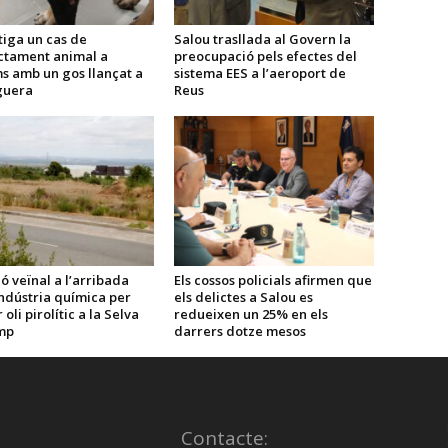
tiga un cas de
Salou trasllada al Govern la
ctament animal a
preocupació pels efectes del
s amb un gos llançat a
sistema EES a l’aeroport de
guera
Reus
ó veïnal a l’arribada
Els cossos policials afirmen que
ndústria química per
els delictes a Salou es
oli pirolític a la Selva
redueixen un 25% en els
mp
darrers dotze mesos
Contacte: