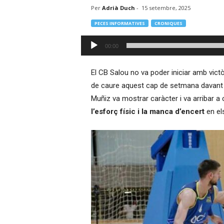
Per
Adrià Duch
-
15 setembre, 2025
–
R
PECES INFORMATIVES
CRONIQUES
à
d
Reproductor
00:00
i
d'àudio
o
O
El CB Salou no va poder iniciar amb victòr
n
de caure aquest cap de setmana davant 
l
Muñiz va mostrar caràcter i va arribar a 
i
l’esforç físic i la manca d’encert
en el
n
e