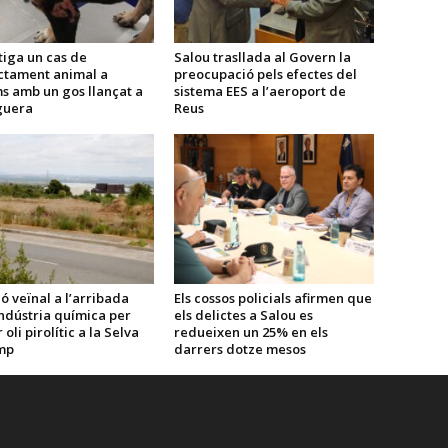
tiga un cas de
Salou trasllada al Govern la
ctament animal a
preocupació pels efectes del
s amb un gos llançat a
sistema EES a l’aeroport de
guera
Reus
ó veïnal a l’arribada
Els cossos policials afirmen que
ndústria química per
els delictes a Salou es
oli pirolític a la Selva
redueixen un 25% en els
mp
darrers dotze mesos