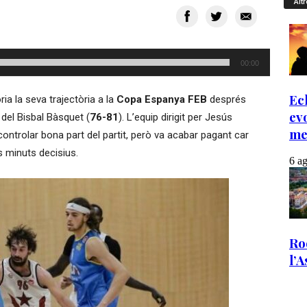
Altr
00:00
ia la seva trajectòria a la
Copa Espanya FEB
després
del Bisbal Bàsquet (
76-81
). L’equip dirigit per Jesús
controlar bona part del partit, però va acabar pagant car
s minuts decisius.