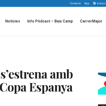
Contacte
App
Subscriu
Noticies
Info Pòdcast – Baix Camp
CarrerMajor
 s’estrena amb
a Copa Espanya