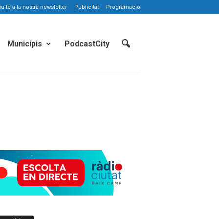
-te a la nostra newsletter
Publicitat
Programació
Municipis
PodcastCity