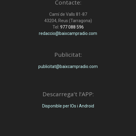
Contacte:
Camí de Valls 81-87
43204, Reus (Tarragona)
Tel:
977 088 596
redaccio@baixcampradio.com
Publicitat:
publicitat@baixcampradio.com
Descarrega't l'APP:
Disponible per IOs i Android