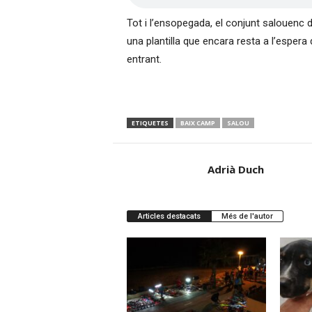
Tot i l’ensopegada, el conjunt salouenc d
una plantilla que encara resta a l’esper
entrant.
ETIQUETES
BAIX CAMP
SALOU
Adrià Duch
Articles destacats
Més de l'autor