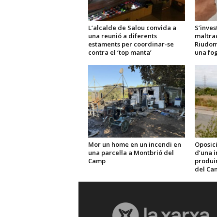
L’alcalde de Salou convida a
S’inves
una reunió a diferents
maltra
estaments per coordinar-se
Riudom
contra el ‘top manta’
una fo
Mor un home en un incendi en
Oposici
una parcel·la a Montbrió del
d’una i
Camp
produir 
del Ca