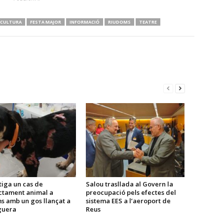
CULTURA
FESTA MAJOR
INFORMACIÓ
RIUDOMS
TEATRE
tiga un cas de
Salou trasllada al Govern la
ctament animal a
preocupació pels efectes del
s amb un gos llançat a
sistema EES a l’aeroport de
guera
Reus