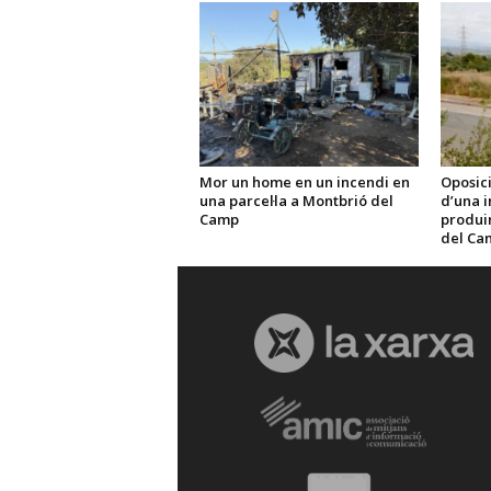
Mor un home en un incendi en
Oposici
una parcel·la a Montbrió del
d’una i
Camp
produir 
del Ca