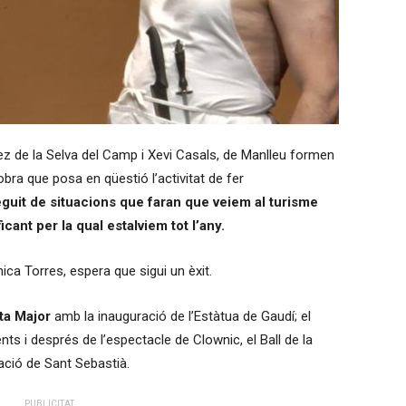
ez
de la Selva del Camp i
Xevi
Casals, de Manlleu formen
obra que posa en qüestió l’activitat de fer
seguit de situacions que faran que veiem al turisme
cant per la qual estalviem tot l’any.
ca Torres, espera que sigui un èxit.
ta Major
amb la inauguració de l’Estàtua de Gaudí; el
nts i després de l’espectacle de
Clownic
, el Ball de la
ació de Sant Sebastià.
PUBLICITAT