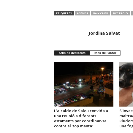
ETIQUETES
AGENDA
BAIX CAMP
BXC RÀDIO
Jordina Salvat
Articles destacats
Més de l'autor
L’alcalde de Salou convida a
S’inves
una reunió a diferents
maltra
estaments per coordinar-se
Riudom
contra el ‘top manta’
una fo