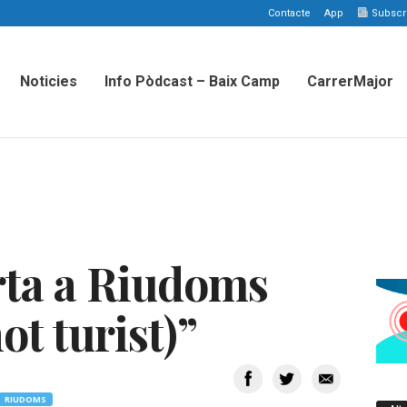
Contacte
App
Subscriu
Noticies
Info Pòdcast – Baix Camp
CarrerMajor
rta a Riudoms
ot turist)”
RIUDOMS