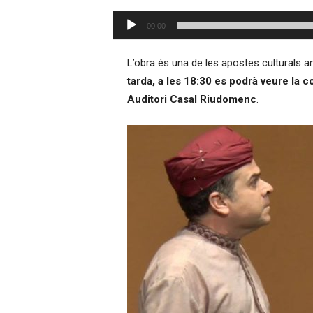
–
Reproductor
R
00:00
d'àudio
à
d
L’obra és una de les apostes culturals 
i
tarda, a les
18:30
es podrà veure la co
o
Auditori Casal Riudomenc
.
O
n
l
i
n
e