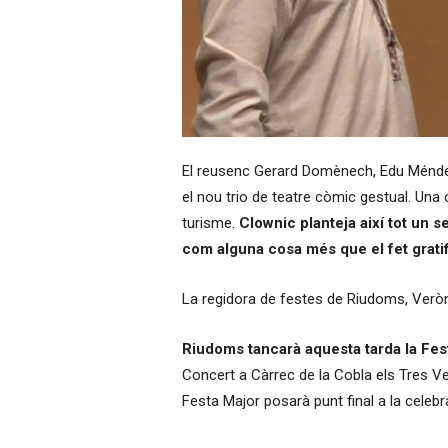
El reusenc Gerard
Domènech
,
Edu
Ménd
el nou trio de teatre còmic gestual. Una 
turisme.
Clownic
planteja així tot un 
com alguna cosa més que el fet gratifi
La regidora de festes de Riudoms, Veròni
Riudoms tancarà aquesta tarda la Fes
Concert a Càrrec de la Cobla els Tres Ve
Festa Major posarà punt final a la celebr