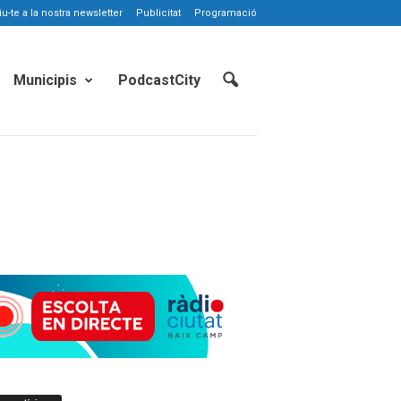
-te a la nostra newsletter
Publicitat
Programació
Municipis
PodcastCity