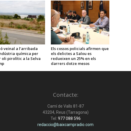
ó veïnal a l’arribada
Els cossos policials afirmen que
ndústria química per
els delictes a Salou es
oli pirolític a la Selva
redueixen un 25% en els
mp
darrers dotze mesos
Contacte:
Camí de Valls 81-87
43204, Reus (Tarragona)
Tel:
977 088 596
redaccio@baixcampradio.com