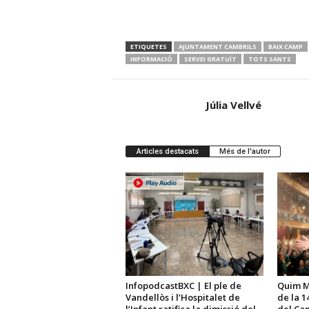
ETIQUETES
AJUNTAMENT CAMBRILS
BAIX CAMP
INFORMACIÓ
SERVEI GRATUÏT
TOTS SANTS
Júlia Vellvé
Articles destacats
Més de l'autor
InfopodcastBXC | El ple de
Quim Ma
Vandellòs i l’Hospitalet de
de la 1