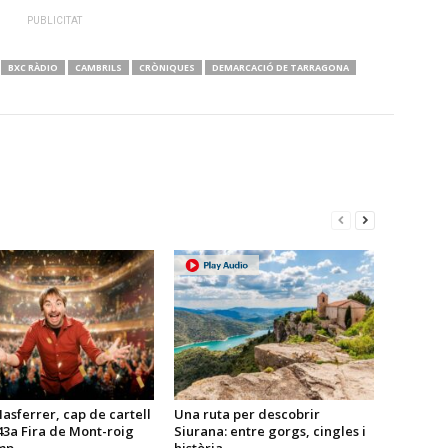
PUBLICITAT
BXC RÀDIO
CAMBRILS
CRÒNIQUES
DEMARCACIÓ DE TARRAGONA
sferrer, cap de cartell
Una ruta per descobrir
43a Fira de Mont-roig
Siurana: entre gorgs, cingles i