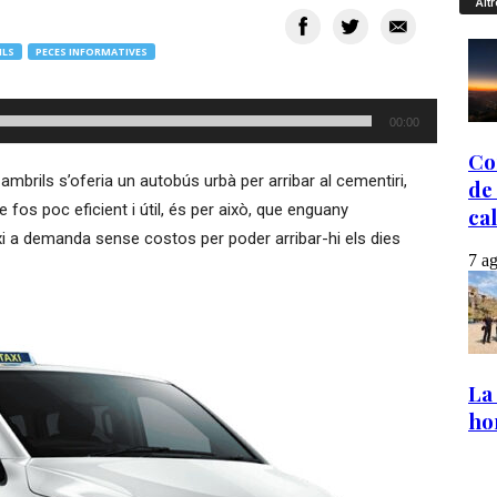
Altr
ILS
PECES INFORMATIVES
00:00
ambrils s’oferia un autobús urbà per arribar al cementiri,
 fos poc eficient i útil, és per això, que enguany
xi a demanda sense costos per poder arribar-hi els dies