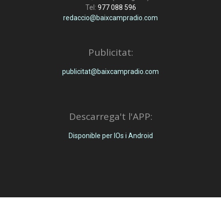
Tel:
977 088 596
redaccio@baixcampradio.com
Publicitat:
publicitat@baixcampradio.com
Descarrega't l'APP:
Disponible per IOs i Android