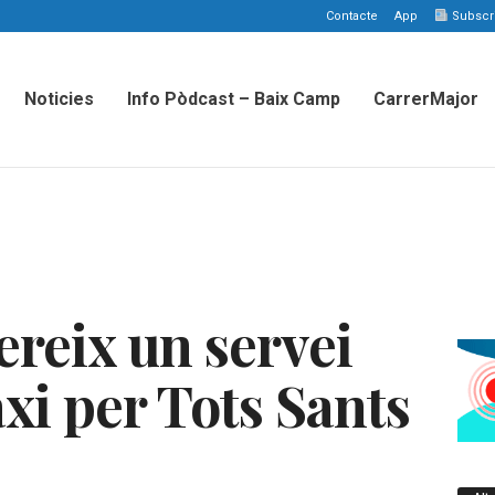
Contacte
App
Subscriu
Noticies
Info Pòdcast – Baix Camp
CarrerMajor
ereix un servei
axi per Tots Sants