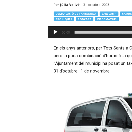
Per
Júlia Vellvé
-
31 octubre, 2023
–
R
DEMARCACIÓ DE TARRAGONA
BAIX CAMP
CAMBR
à
CRONIQUES
PODCAST
INFORMATIUS
d
Reproductor
i
00:00
d'àudio
o
O
En els anys anteriors, per Tots Sants a C
n
l
però la poca combinació d’horari feia que
i
l’Ajuntament del municipi ha posat un ta
n
31 d’octubre i 1 de novembre.
e