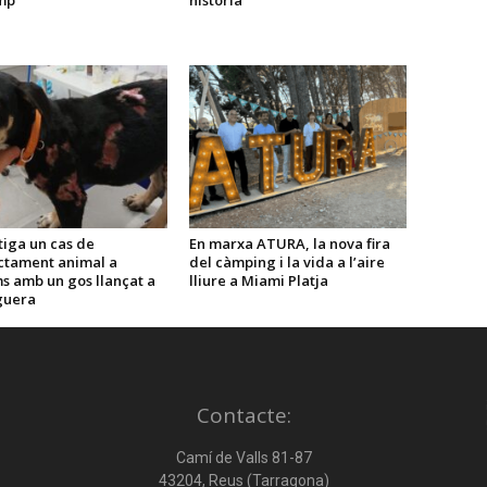
mp
història
tiga un cas de
En marxa ATURA, la nova fira
ctament animal a
del càmping i la vida a l’aire
s amb un gos llançat a
lliure a Miami Platja
guera
Contacte:
Camí de Valls 81-87
43204, Reus (Tarragona)