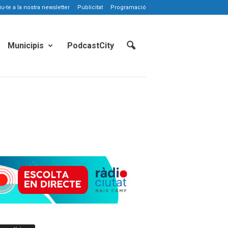
-te a la nostra newsletter
Publicitat
Programació
Municipis
PodcastCity