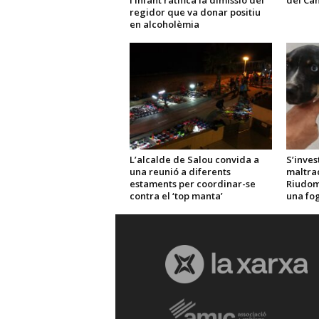
l’Infant ratifica la dimissió del
del Ca
regidor que va donar positiu
en alcoholèmia
L’alcalde de Salou convida a
S’inves
una reunió a diferents
maltra
estaments per coordinar-se
Riudom
contra el ‘top manta’
una fo