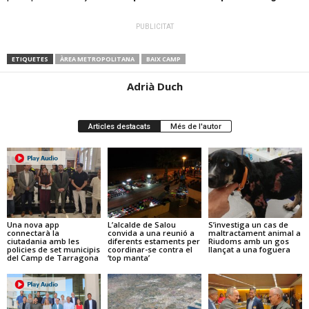
PUBLICITAT
ETIQUETES
ÀREA METROPOLITANA
BAIX CAMP
Adrià Duch
Articles destacats
Més de l'autor
Una nova app
L’alcalde de Salou
S’investiga un cas de
connectarà la
convida a una reunió a
maltractament animal a
ciutadania amb les
diferents estaments per
Riudoms amb un gos
policies de set municipis
coordinar-se contra el
llançat a una foguera
del Camp de Tarragona
‘top manta’