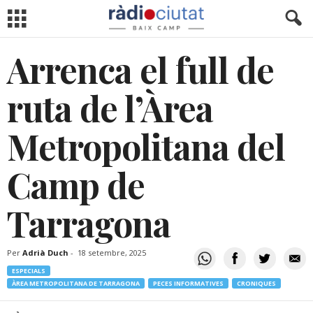
Arrenca el full de
ruta de l’Àrea
Metropolitana del
Camp de
Tarragona
Per
Adrià Duch
-
18 setembre, 2025
ESPECIALS
ÀREA METROPOLITANA DE TARRAGONA
PECES INFORMATIVES
CRONIQUES