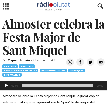
Almoster celebra la
Festa Major de
Sant Miquel
Per
Miquel Llaberia
-
28 setembre, 2023
BAIX CAMP
ALMOSTER
DEMARCACIÓ DE TARRAGONA
PECES INFORMATIVES
CRONIQUES
INFORMATIUS
Reproductor
00:00
00:00
d'àudio
Almoster celebra la Festa Major de Sant Miquel aquest cap de
setmana. Tot i que antigament era la “gran” festa major del