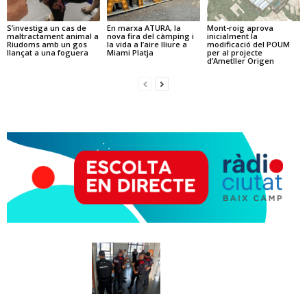
S’investiga un cas de
En marxa ATURA, la
Mont-roig aprova
maltractament animal a
nova fira del càmping i
inicialment la
Riudoms amb un gos
la vida a l’aire lliure a
modificació del POUM
llançat a una foguera
Miami Platja
per al projecte
d’Ametller Origen