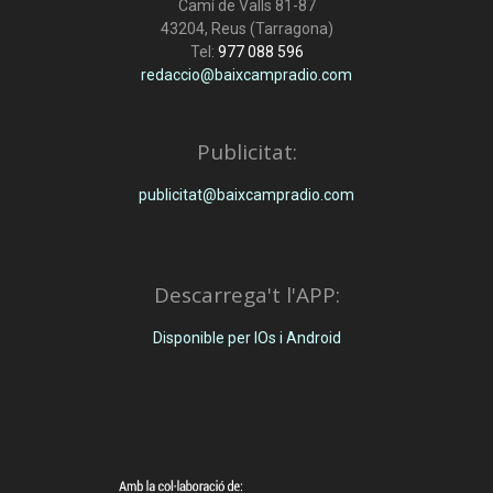
Camí de Valls 81-87
43204, Reus (Tarragona)
Tel:
977 088 596
redaccio@baixcampradio.com
Publicitat:
publicitat@baixcampradio.com
Descarrega't l'APP:
Disponible per IOs i Android