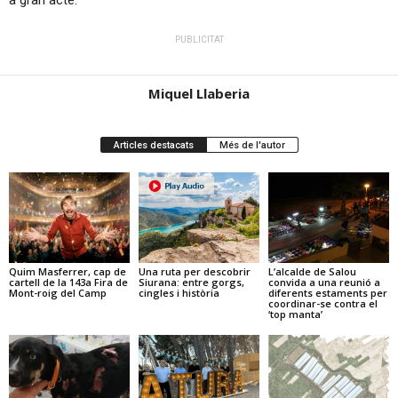
a gran acte.
PUBLICITAT
Miquel Llaberia
Articles destacats
Més de l'autor
Quim Masferrer, cap de
Una ruta per descobrir
L’alcalde de Salou
cartell de la 143a Fira de
Siurana: entre gorgs,
convida a una reunió a
Mont-roig del Camp
cingles i història
diferents estaments per
coordinar-se contra el
‘top manta’