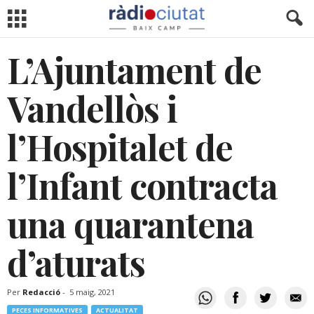
L’Ajuntament de
Vandellòs i
l’Hospitalet de
l’Infant contracta
una quarantena
d’aturats
Per
Redacció
-
5 maig, 2021
PECES INFORMATIVES
ACTUALITAT