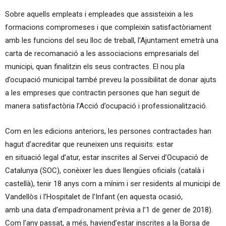
Sobre aquells empleats i empleades que assisteixin a les
formacions compromeses i que compleixin satisfactòriament
amb les funcions del seu lloc de treball, l’Ajuntament emetrà una
carta de recomanació a les associacions empresarials del
municipi, quan finalitzin els seus contractes. El nou pla
d’ocupació municipal també preveu la possibilitat de donar ajuts
a les empreses que contractin persones que han seguit de
manera satisfactòria l’Acció d’ocupació i professionalització.
Com en les edicions anteriors, les persones contractades han
hagut d’acreditar que reuneixen uns requisits: estar
en situació legal d’atur, estar inscrites al Servei d’Ocupació de
Catalunya (SOC), conèixer les dues llengües oficials (català i
castellà), tenir 18 anys com a mínim i ser residents al municipi de
Vandellòs i l’Hospitalet de l’Infant (en aquesta ocasió,
amb una data d’empadronament prèvia a l’1 de gener de 2018).
Com l’any passat, a més, haviend’estar inscrites a la Borsa de