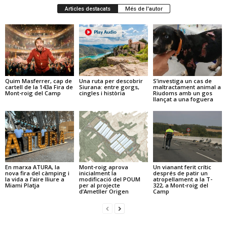
Articles destacats
Més de l'autor
Quim Masferrer, cap de
Una ruta per descobrir
S’investiga un cas de
cartell de la 143a Fira de
Siurana: entre gorgs,
maltractament animal a
Mont-roig del Camp
cingles i història
Riudoms amb un gos
llançat a una foguera
En marxa ATURA, la
Mont-roig aprova
Un vianant ferit crític
nova fira del càmping i
inicialment la
després de patir un
la vida a l’aire lliure a
modificació del POUM
atropellament a la T-
Miami Platja
per al projecte
322, a Mont-roig del
d’Ametller Origen
Camp