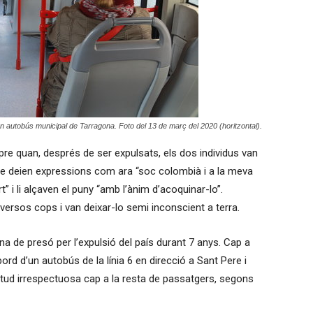
d'un autobús municipal de Tarragona. Foto del 13 de març del 2020 (horitzontal).
pre quan, després de ser expulsats, els dos individus van
tre deien expressions com ara “soc colombià i a la meva
t” i li alçaven el puny “amb l’ànim d’acoquinar-lo”.
iversos cops i van deixar-lo semi inconscient a terra.
pena de presó per l’expulsió del país durant 7 anys. Cap a
ord d’un autobús de la línia 6 en direcció a Sant Pere i
itud irrespectuosa cap a la resta de passatgers, segons