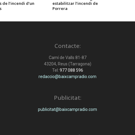
 de l’incendi d’un
estabilitzar l’incendi de
s
Porrera
Contacte:
Camí de Valls 81-87
43204, Reus (Tarragona)
Tel:
977 088 596
redaccio@baixcampradio.com
Publicitat:
publicitat@baixcampradio.com