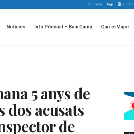
Contacte
App
Subscriu
Noticies
Info Pòdcast – Baix Camp
CarrerMajor
mana 5 anys de
s dos acusats
inspector de