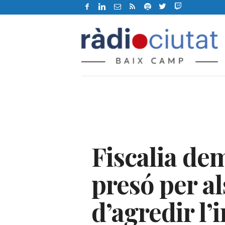
B
X
C
R
à
d
i
o
C
i
u
t
Fiscalia de
a
t
d
presó per al
e
R
d’agredir l’
e
u
s