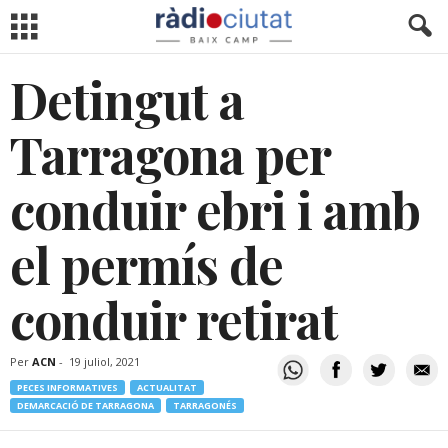
Detingut a
Tarragona per
conduir ebri i amb
el permís de
conduir retirat
Per
ACN
-
19 juliol, 2021
PECES INFORMATIVES
ACTUALITAT
DEMARCACIÓ DE TARRAGONA
TARRAGONÉS