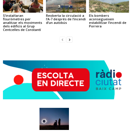
S’instal·laran
Reoberta la circulació a
Els bombers
fisuròmetres per
l’A-7 després de l’incendi
aconsegueixen
analitzar els moviments
d’un autobús
estabilitzar l’incendi de
dels edificis al Grup
Porrera
Centcelles de Constantí