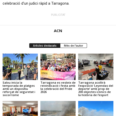
celebració d’un judici ràpid a Tarragona.
PUBLICITAT
ACN
Articles destacats
Més de l'autor
Salou inicia la
Tarragona es vesteix de
Tarragona acollirà
temporada de platges
reivindicació i festa amb
l’exposició ‘Leyendas del
amb un dispositiu
la celebració del Pride
deporte’ amb prop de
reforçat de seguretat i
2026
200 objectes icònics de
socorrisme
la història de l’esport