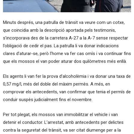
Minuts després, una patrulla de trànsit va veure com un cotxe,
que coincidia amb la descripció aportada pels testimonis,
s’incorporava des de la carretera A-27 a la A-7 sense respectar
l’obligació de cedir el pas. La patrulla li va donar indicacions
clares d’aturar-se, però l’home va fer cas omís i va continuar fins
que els mossos el van poder aturar dos quilòmetres més enllà.
Els agents li van fer la prova d’alcoholèmia i va donar una taxa de
0,57 mg/l, més del doble del màxim permès. A més, en
comprovar els antecedents, van confirmar que tenia el permís de
conduir suspès judicialment fins el novembre.
Per tot plegat, els mossos van immobilitzar el vehicle i van
detenir el conductor. L’arrestat, amb antecedents per delictes
contra la seguretat del trànsit, va ser citat diumenge per a la