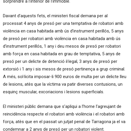
sorprendre a l’interior de l’immoble.
Davant d’aquests fets, el ministeri fiscal demana per al
processat 4 anys de presó per una temptativa de robatori amb
violència en casa habitada amb ús d’instrument perillós, 5 anys
de presó per robatori amb violència en casa habitada amb ús
d’instrument perillós, 1 any i deu mesos de presó per robatori
amb força en casa habitada en grau de temptativa, 5 anys de
presó per un delicte de detenció il·legal, 3 anys de presó per
extorsió i 1 any i sis mesos de presó pertinença a grup criminal.
A més, sol·licita imposar-li 900 euros de multa per un delicte lleu
de lesions, atès que la víctima va patir diverses contusions, un
esquinç muscular, excoriacions i lesions superficials.
El ministeri públic demana que s’apliqui a l’home l’agreujant de
reincidència respecte el robatori amb violència i el robatori amb
força, atès que en el passat un jutjat penal de Tarragona ja el va
condemnar a 2 anys de presó per un robatori violent.