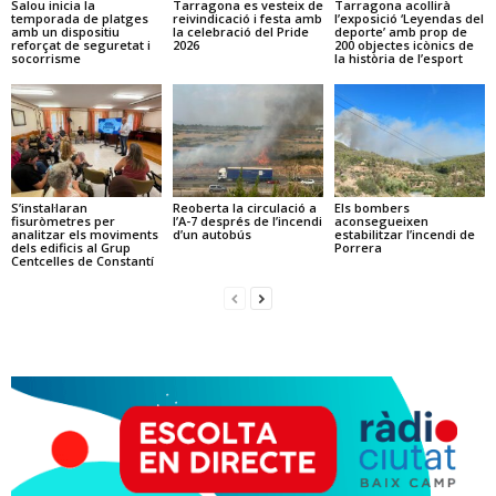
Salou inicia la
Tarragona es vesteix de
Tarragona acollirà
temporada de platges
reivindicació i festa amb
l’exposició ‘Leyendas del
amb un dispositiu
la celebració del Pride
deporte’ amb prop de
reforçat de seguretat i
2026
200 objectes icònics de
socorrisme
la història de l’esport
S’instal·laran
Reoberta la circulació a
Els bombers
fisuròmetres per
l’A-7 després de l’incendi
aconsegueixen
analitzar els moviments
d’un autobús
estabilitzar l’incendi de
dels edificis al Grup
Porrera
Centcelles de Constantí