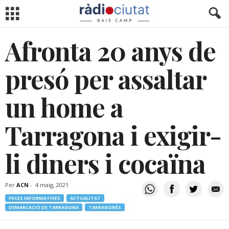
Afronta 20 anys de
presó per assaltar
un home a
Tarragona i exigir-
li diners i cocaïna
Per
ACN
-
4 maig, 2021
PECES INFORMATIVES
ACTUALITAT
DEMARCACIÓ DE TARRAGONA
TARRAGONÉS