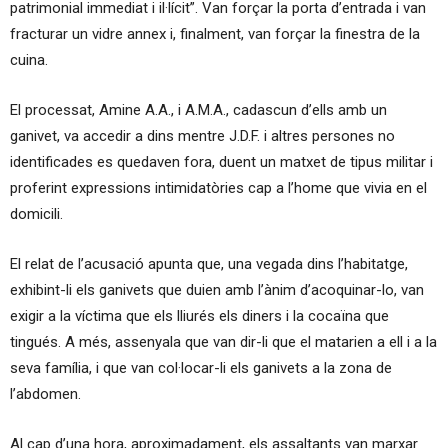
patrimonial immediat i il·lícit”. Van forçar la porta d’entrada i van
fracturar un vidre annex i, finalment, van forçar la finestra de la
cuina.
El processat, Amine A.A., i A.M.A., cadascun d’ells amb un
ganivet, va accedir a dins mentre J.D.F. i altres persones no
identificades es quedaven fora, duent un matxet de tipus militar i
proferint expressions intimidatòries cap a l’home que vivia en el
domicili.
El relat de l’acusació apunta que, una vegada dins l’habitatge,
exhibint-li els ganivets que duien amb l’ànim d’acoquinar-lo, van
exigir a la víctima que els lliurés els diners i la cocaïna que
tingués. A més, assenyala que van dir-li que el matarien a ell i a la
seva família, i que van col·locar-li els ganivets a la zona de
l’abdomen.
Al cap d’una hora, aproximadament, els assaltants van marxar