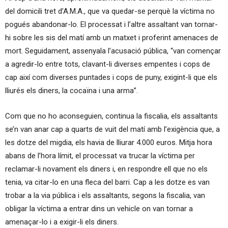
del domicili tret d’A.M.A., que va quedar-se perquè la víctima no
pogués abandonar-lo. El processat i l’altre assaltant van tornar-
hi sobre les sis del matí amb un matxet i proferint amenaces de
mort. Seguidament, assenyala l’acusació pública, “van començar
a agredir-lo entre tots, clavant-li diverses empentes i cops de
cap així com diverses puntades i cops de puny, exigint-li que els
lliurés els diners, la cocaïna i una arma”.
Com que no ho aconseguien, continua la fiscalia, els assaltants
se’n van anar cap a quarts de vuit del matí amb l’exigència que, a
les dotze del migdia, els havia de lliurar 4.000 euros. Mitja hora
abans de l’hora límit, el processat va trucar la víctima per
reclamar-li novament els diners i, en respondre ell que no els
tenia, va citar-lo en una fleca del barri. Cap a les dotze es van
trobar a la via pública i els assaltants, segons la fiscalia, van
obligar la víctima a entrar dins un vehicle on van tornar a
amenaçar-lo i a exigir-li els diners.