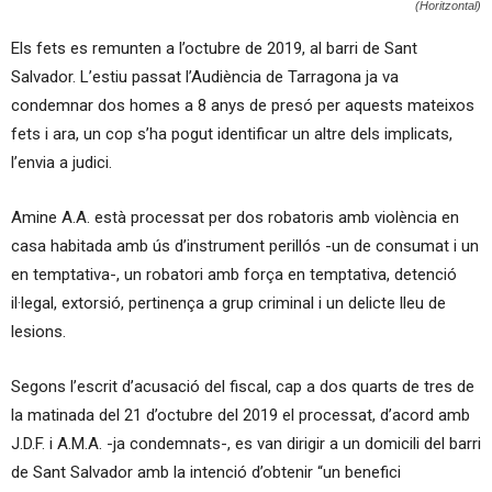
(Horitzontal)
Els fets es remunten a l’octubre de 2019, al barri de Sant
Salvador. L’estiu passat l’Audiència de Tarragona ja va
condemnar dos homes a 8 anys de presó per aquests mateixos
fets i ara, un cop s’ha pogut identificar un altre dels implicats,
l’envia a judici.
Amine A.A. està processat per dos robatoris amb violència en
casa habitada amb ús d’instrument perillós -un de consumat i un
en temptativa-, un robatori amb força en temptativa, detenció
il·legal, extorsió, pertinença a grup criminal i un delicte lleu de
lesions.
Segons l’escrit d’acusació del fiscal, cap a dos quarts de tres de
la matinada del 21 d’octubre del 2019 el processat, d’acord amb
J.D.F. i A.M.A. -ja condemnats-, es van dirigir a un domicili del barri
de Sant Salvador amb la intenció d’obtenir “un benefici