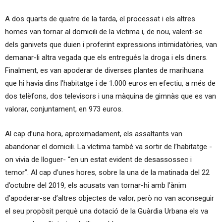
A dos quarts de quatre de la tarda, el processat i els altres
homes van tornar al domicili de la víctima i, de nou, valent-se
dels ganivets que duien i proferint expressions intimidatòries, van
demanar-li altra vegada que els entregués la droga i els diners.
Finalment, es van apoderar de diverses plantes de marihuana
que hi havia dins l’habitatge i de 1.000 euros en efectiu, a més de
dos telèfons, dos televisors i una màquina de gimnàs que es van
valorar, conjuntament, en 973 euros.
Al cap d’una hora, aproximadament, els assaltants van
abandonar el domicili. La víctima també va sortir de l’habitatge -
on vivia de lloguer- “en un estat evident de desassossec i
temor”. Al cap d’unes hores, sobre la una de la matinada del 22
d’octubre del 2019, els acusats van tornar-hi amb l’ànim
d’apoderar-se d’altres objectes de valor, però no van aconseguir
el seu propòsit perquè una dotació de la Guàrdia Urbana els va