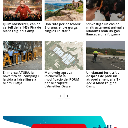
Quim Masferrer, cap de
Una ruta per descobrir
S’investiga un cas de
cartell de la 143a Fira de
Siurana: entre gorgs,
maltractament animal a
Mont-roig del Camp
cingles i història
Riudoms amb un gos
llançat a una foguera
En marxa ATURA, la
Mont-roig aprova
Un vianant ferit crític
nova fira del càmping i
inicialment la
després de patir un
la vida a l’aire lliure a
modificació del POUM
atropellament a la T-
Miami Platja
per al projecte
322, a Mont-roig del
d’Ametller Origen
Camp