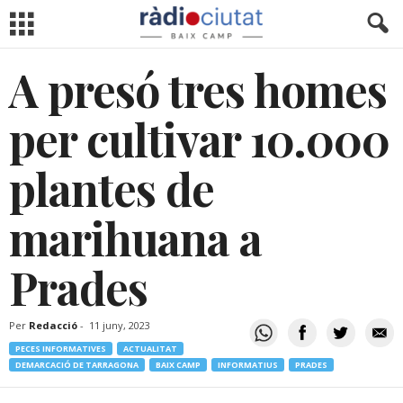
A presó tres homes
per cultivar 10.000
plantes de
marihuana a
Prades
Per
Redacció
-
11 juny, 2023
PECES INFORMATIVES
ACTUALITAT
DEMARCACIÓ DE TARRAGONA
BAIX CAMP
INFORMATIUS
PRADES