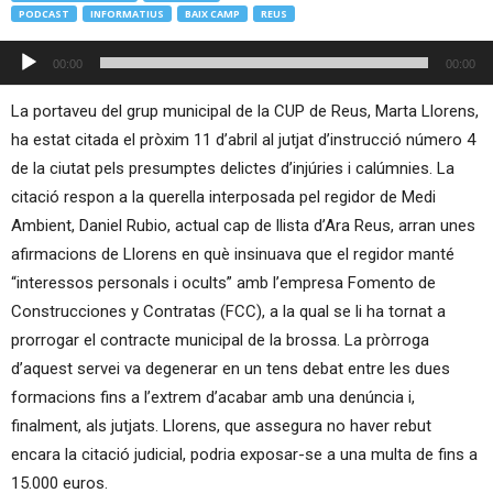
PODCAST
INFORMATIUS
BAIX CAMP
REUS
Reproductor
00:00
00:00
d'àudio
La portaveu del grup municipal de la CUP de Reus, Marta Llorens,
ha estat citada el pròxim 11 d’abril al jutjat d’instrucció número 4
de la ciutat pels presumptes delictes d’injúries i calúmnies. La
citació respon a la querella interposada pel regidor de Medi
Ambient, Daniel Rubio, actual cap de llista d’Ara Reus, arran unes
afirmacions de Llorens en què insinuava que el regidor manté
“interessos personals i ocults” amb l’empresa Fomento de
Construcciones y Contratas (FCC), a la qual se li ha tornat a
prorrogar el contracte municipal de la brossa. La pròrroga
d’aquest servei va degenerar en un tens debat entre les dues
formacions fins a l’extrem d’acabar amb una denúncia i,
finalment, als jutjats. Llorens, que assegura no haver rebut
encara la citació judicial, podria exposar-se a una multa de fins a
15.000 euros.