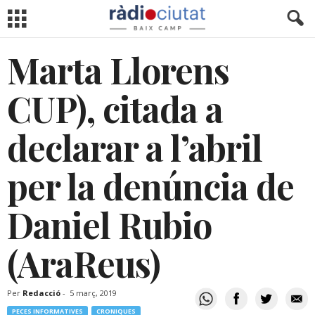
Marta Llorens
CUP), citada a
declarar a l’abril
per la denúncia de
Daniel Rubio
(AraReus)
Per
Redacció
-
5 març, 2019
PECES INFORMATIVES
CRONIQUES