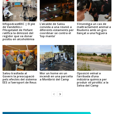
InfopodcastBXC | El ple
L’alcalde de Salou
S’investiga un cas de
de Vandellòs i
convida a una reunió a
maltractament animal a
l’Hospitalet de l’Infant
diferents estaments per
Riudoms amb un gos
ratifica la dimissió del
coordinar-se contra el
llançat a una foguera
regidor que va donar
‘top manta’
positiu en alcoholèmia
Salou trasllada al
Mor un home en un
Oposició veïnal a
Govern la preocupació
incendi en una parcel·la
l’arribada d’una
pels efectes del sistema
a Montbrió del Camp
indústria química per
EES a l’aeroport de Reus
produir oli pirolític a la
Selva del Camp