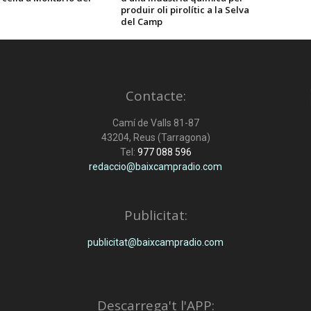
produir oli pirolític a la Selva
del Camp
Contacte:
Camí de Valls 81-87
43204, Reus (Tarragona)
Tel:
977 088 596
redaccio@baixcampradio.com
Publicitat:
publicitat@baixcampradio.com
Descarrega't l'APP: