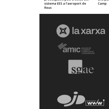
sistema EES a l’aeroport de
Camp
Reus