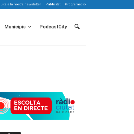
-te a la nostra newsletter
Publicitat
Programació
Municipis
PodcastCity