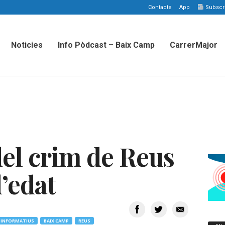
Contacte
App
Subscriu
Noticies
Info Pòdcast – Baix Camp
CarrerMajor
del crim de Reus
’edat
INFORMATIUS
BAIX CAMP
REUS