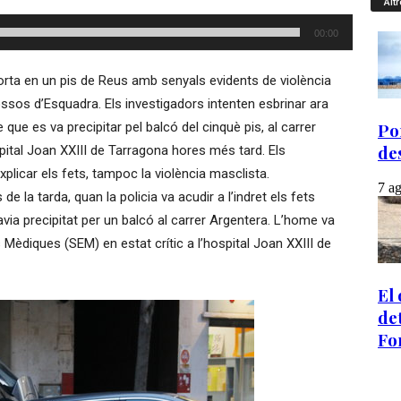
Altr
00:00
rta en un pis de Reus amb senyals evidents de violència
sos d’Esquadra. Els investigadors intenten esbrinar ara
 que es va precipitar pel balcó del cinquè pis, al carrer
pital Joan XXIII de Tarragona hores més tard. Els
licar els fets, tampoc la violència masclista.
de la tarda, quan la policia va acudir a l’indret els fets
ia precipitat per un balcó al carrer Argentera. L’home va
Mèdiques (SEM) en estat crític a l’hospital Joan XXIII de