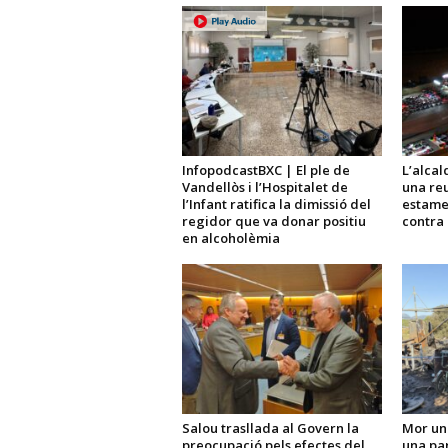
InfopodcastBXC | El ple de
L’alcal
Vandellòs i l’Hospitalet de
una reu
l’Infant ratifica la dimissió del
estame
regidor que va donar positiu
contra 
en alcoholèmia
Salou trasllada al Govern la
Mor un
preocupació pels efectes del
una par