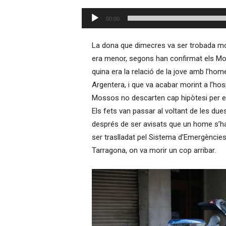
–
Reproductor
R
00:00
d'àudio
à
d
La dona que dimecres va ser trobada mo
i
era menor, segons han confirmat els Mos
o
quina era la relació de la jove amb l’home
O
n
Argentera, i que va acabar morint a l’hos
l
Mossos no descarten cap hipòtesi per exp
i
Els fets van passar al voltant de les dues 
n
després de ser avisats que un home s’hav
e
ser traslladat pel Sistema d’Emergències 
Tarragona, on va morir un cop arribar.