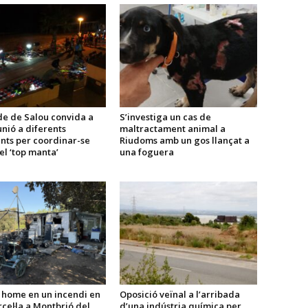
de de Salou convida a
S’investiga un cas de
nió a diferents
maltractament animal a
nts per coordinar-se
Riudoms amb un gos llançat a
el ‘top manta’
una foguera
 home en un incendi en
Oposició veïnal a l’arribada
cel·la a Montbrió del
d’una indústria química per