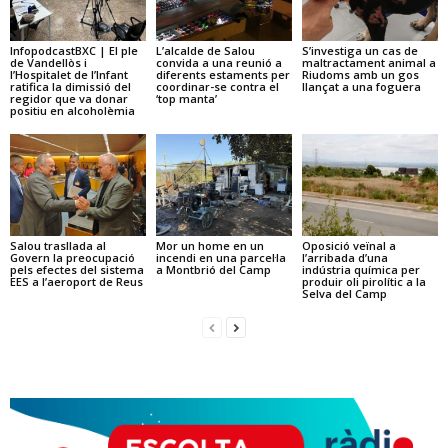
InfopodcastBXC | El ple
L’alcalde de Salou
S’investiga un cas de
de Vandellòs i
convida a una reunió a
maltractament animal a
l’Hospitalet de l’Infant
diferents estaments per
Riudoms amb un gos
ratifica la dimissió del
coordinar-se contra el
llançat a una foguera
regidor que va donar
‘top manta’
positiu en alcoholèmia
Salou trasllada al
Mor un home en un
Oposició veïnal a
Govern la preocupació
incendi en una parcel·la
l’arribada d’una
pels efectes del sistema
a Montbrió del Camp
indústria química per
EES a l’aeroport de Reus
produir oli pirolític a la
Selva del Camp