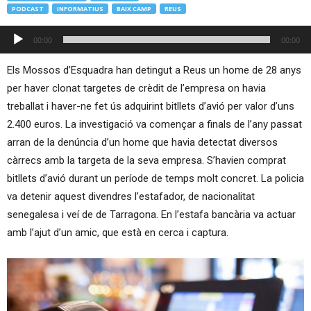
PODCAST
INFORMATIUS
BAIX CAMP
REUS
Reproductor
00:00
00:00
d'àudio
Els Mossos d’Esquadra han detingut a Reus un home de 28 anys
per haver clonat targetes de crèdit de l’empresa on havia
treballat i haver-ne fet ús adquirint bitllets d’avió per valor d’uns
2.400 euros. La investigació va començar a finals de l’any passat
arran de la denúncia d’un home que havia detectat diversos
càrrecs amb la targeta de la seva empresa. S’havien comprat
bitllets d’avió durant un període de temps molt concret. La policia
va detenir aquest divendres l’estafador, de nacionalitat
senegalesa i veí de de Tarragona. En l’estafa bancària va actuar
amb l’ajut d’un amic, que està en cerca i captura.