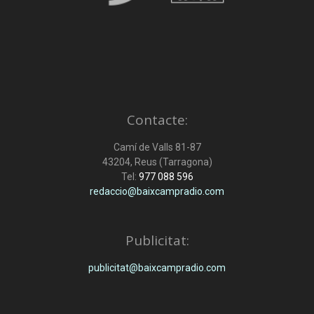
Contacte:
Camí de Valls 81-87
43204, Reus (Tarragona)
Tel:
977 088 596
redaccio@baixcampradio.com
Publicitat:
publicitat@baixcampradio.com