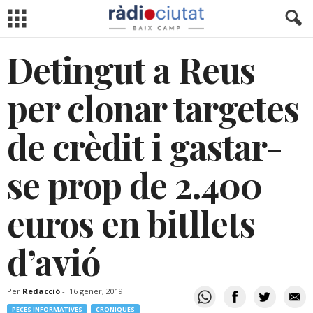
Detingut a Reus
per clonar targetes
de crèdit i gastar-
se prop de 2.400
euros en bitllets
d’avió
Per
Redacció
-
16 gener, 2019
PECES INFORMATIVES
CRONIQUES