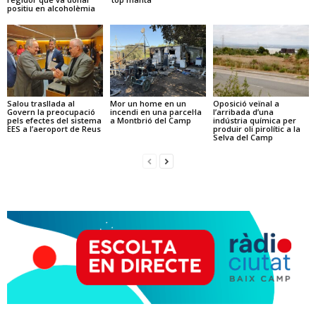
positiu en alcoholèmia
Salou trasllada al
Mor un home en un
Oposició veïnal a
Govern la preocupació
incendi en una parcel·la
l’arribada d’una
pels efectes del sistema
a Montbrió del Camp
indústria química per
EES a l’aeroport de Reus
produir oli pirolític a la
Selva del Camp