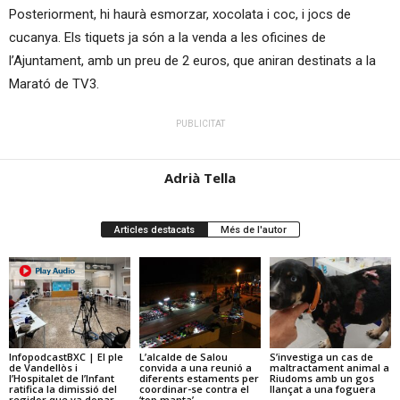
Posteriorment, hi haurà esmorzar, xocolata i coc, i jocs de
cucanya. Els tiquets ja són a la venda a les oficines de
l’Ajuntament, amb un preu de 2 euros, que aniran destinats a la
Marató de TV3.
PUBLICITAT
Adrià Tella
Articles destacats
Més de l'autor
InfopodcastBXC | El ple
L’alcalde de Salou
S’investiga un cas de
de Vandellòs i
convida a una reunió a
maltractament animal a
l’Hospitalet de l’Infant
diferents estaments per
Riudoms amb un gos
ratifica la dimissió del
coordinar-se contra el
llançat a una foguera
regidor que va donar
‘top manta’