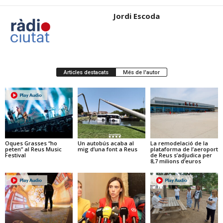
Jordi Escoda
Articles destacats
Més de l'autor
Oques Grasses “ho
Un autobús acaba al
La remodelació de la
peten” al Reus Music
mig d’una font a Reus
plataforma de l’aeroport
Festival
de Reus s’adjudica per
8,7 milions d’euros