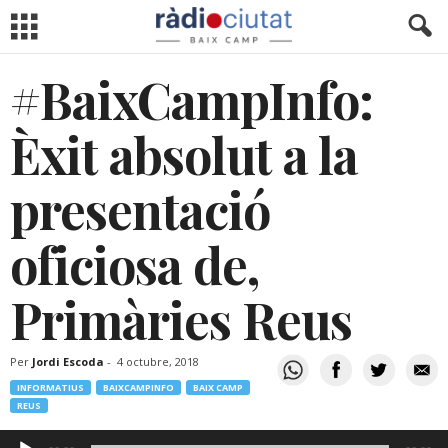
#BaixCampInfo:
Èxit absolut a la
presentació
oficiosa de,
Primàries Reus
Per
Jordi Escoda
-
4 octubre, 2018
INFORMATIUS
BAIXCAMPINFO
BAIX CAMP
REUS
Reproductor