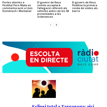
Portes obertes a
El govern de Reus
El govern de Reus
l’Institut Pere Mata en
només acceptarà
finalitza la primera
commemoració a Lluís
l’al·legació referent als
ronda de visites als
Domènech i Montaner
vehicles antics de les 58
barris
presentades a les
ordenances