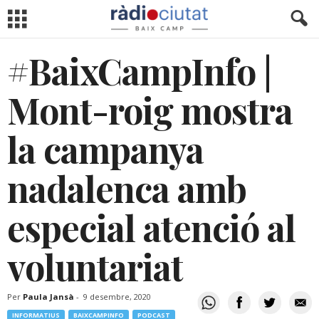
#BaixCampInfo |
Mont-roig mostra
la campanya
nadalenca amb
especial atenció al
voluntariat
Per
Paula Jansà
-
9 desembre, 2020
INFORMATIUS
BAIXCAMPINFO
PODCAST