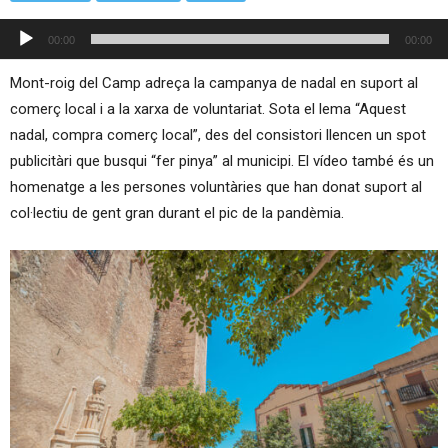
Reproductor
00:00
00:00
d'àudio
Mont-roig del Camp adreça la campanya de nadal en suport al
comerç local i a la xarxa de voluntariat. Sota el lema “Aquest
nadal, compra comerç local”, des del consistori llencen un spot
publicitàri que busqui “fer pinya” al municipi. El vídeo també és un
homenatge a les persones voluntàries que han donat suport al
col·lectiu de gent gran durant el pic de la pandèmia.