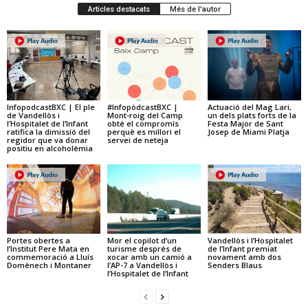
Articles destacats
Més de l'autor
InfopodcastBXC | El ple
#InfopòdcastBXC |
Actuació del Mag Lari,
de Vandellòs i
Mont-roig del Camp
un dels plats forts de la
l’Hospitalet de l’Infant
obté el compromís
Festa Major de Sant
ratifica la dimissió del
perquè es millori el
Josep de Miami Platja
regidor que va donar
servei de neteja
positiu en alcoholèmia
Portes obertes a
Mor el copilot d’un
Vandellòs i l’Hospitalet
l’Institut Pere Mata en
turisme després de
de l’Infant premiat
commemoració a Lluís
xocar amb un camió a
novament amb dos
Domènech i Montaner
l’AP-7 a Vandellòs i
Senders Blaus
l’Hospitalet de l’Infant