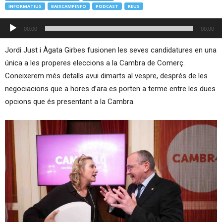
INFORMATIUS
BAIXCAMPINFO
PODCAST
REUS
Reproductor
00:00
00:00
d'àudio
Jordi Just i Àgata Girbes fusionen les seves candidatures en una
única a les properes eleccions a la Cambra de Comerç.
Coneixerem més detalls avui dimarts al vespre, després de les
negociacions que a hores d’ara es porten a terme entre les dues
opcions que és presentant a la Cambra.