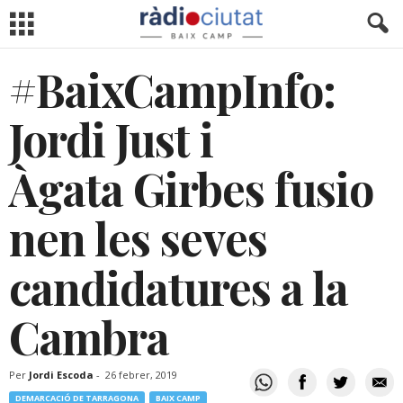
#BaixCampInfo:
Jordi Just i
Àgata Girbes fusio
nen les seves
candidatures a la
Cambra
Per
Jordi Escoda
-
26 febrer, 2019
DEMARCACIÓ DE TARRAGONA
BAIX CAMP