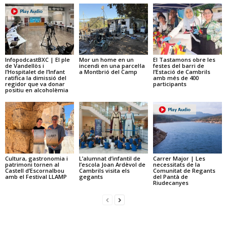
InfopodcastBXC | El ple
Mor un home en un
El Tastamons obre les
de Vandellòs i
incendi en una parcel·la
festes del barri de
l’Hospitalet de l’Infant
a Montbrió del Camp
l’Estació de Cambrils
ratifica la dimissió del
amb més de 400
regidor que va donar
participants
positiu en alcoholèmia
Cultura, gastronomia i
L’alumnat d’infantil de
Carrer Major | Les
patrimoni tornen al
l’escola Joan Ardèvol de
necessitats de la
Castell d’Escornalbou
Cambrils visita els
Comunitat de Regants
amb el Festival LLAMP
gegants
del Pantà de
Riudecanyes