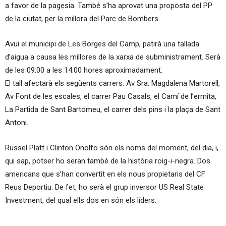
a favor de la pagesia. També s’ha aprovat una proposta del PP
de la ciutat, per la millora del Parc de Bombers.
Avui el municipi de Les Borges del Camp, patirà una tallada
d’aigua a causa les millores de la xarxa de subministrament. Serà
de les
09:00
a les
14:00 hores
aproximadament.
El tall afectarà els següents carrers: Av Sra. Magdalena Martorell,
Av Font de les escales, el carrer Pau Casals, el Camí de l’ermita,
La Partida de Sant Bartomeu, el carrer dels pins i la plaça de Sant
Antoni.
Russel Platt i Clinton Onolfo són els noms del moment, del dia, i,
qui sap, potser ho seran també de la història roig-i-negra. Dos
americans que s’han convertit en els nous propietaris del CF
Reus Deportiu. De fet, ho serà el grup inversor
US Real State
Investment, del qual ells dos en són els líders.