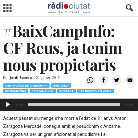
#BaixCampInfo:
CF Reus, ja tenim
nous propietaris
Per
Jordi Escoda
-
21 gener, 2019
DEMARCACIÓ DE TARRAGONA
BAIX CAMP
INFORMATIUS
BAIXCAMPINFO
PODCAST
LES BORGES DEL CAMP
Reproductor
00:00
00:00
d'àudio
Aquest passat diumenge s’ha mort a l’edat de 81 anys Antoni
Zaragoza Mercadé, conegut amb el pseudònim d’Anzame.
Zaragoza va ser un gran aficionat al periodisme i al