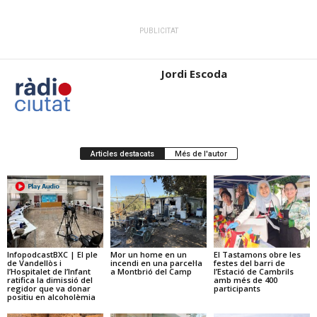
PUBLICITAT
Jordi Escoda
Articles destacats
Més de l'autor
InfopodcastBXC | El ple
Mor un home en un
El Tastamons obre les
de Vandellòs i
incendi en una parcel·la
festes del barri de
l’Hospitalet de l’Infant
a Montbrió del Camp
l’Estació de Cambrils
ratifica la dimissió del
amb més de 400
regidor que va donar
participants
positiu en alcoholèmia