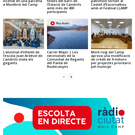
incendi en una parcel·la
festes del barri de
patrimoni tornen al
a Montbrió del Camp
l’Estació de Cambrils
Castell d’Escornalbou
amb més de 400
amb el Festival LLAMP
participants
L’alumnat d’infantil de
Carrer Major | Les
Mont-roig del Camp
l’escola Joan Ardèvol de
necessitats de la
aprova una modificació
Cambrils visita els
Comunitat de Regants
de crèdit de 9 milions
gegants
del Pantà de
per projectes prioritaris
Riudecanyes
pel municipi