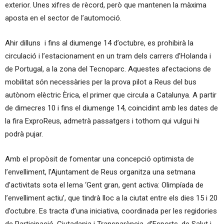
exterior. Unes xifres de rècord, però que mantenen la màxima
aposta en el sector de l’automoció.
Ahir dilluns i fins al diumenge 14 d’octubre, es prohibirà la
circulació i l’estacionament en un tram dels carrers d’Holanda i
de Portugal, a la zona del Tecnoparc. Aquestes afectacions de
mobilitat són necessàries per la prova pilot a Reus del bus
autònom elèctric Èrica, el primer que circula a Catalunya. A partir
de dimecres 10 i fins el diumenge 14, coincidint amb les dates de
la fira ExproReus, admetrà passatgers i tothom qui vulgui hi
podrà pujar.
Amb el propòsit de fomentar una concepció optimista de
l’envelliment, l’Ajuntament de Reus organitza una setmana
d’activitats sota el lema ‘Gent gran, gent activa: Olimpíada de
l’envelliment actiu’, que tindrà lloc a la ciutat entre els dies 15 i 20
d’octubre. Es tracta d’una iniciativa, coordinada per les regidories
de Participació, Ciutadania i Transparència, d’Esports, de Salut i