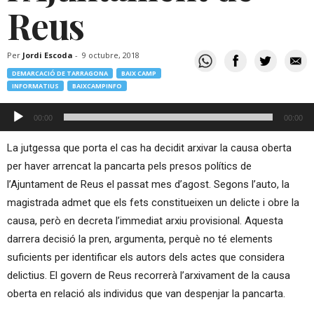
Reus
Per
Jordi Escoda
-
9 octubre, 2018
DEMARCACIÓ DE TARRAGONA
BAIX CAMP
INFORMATIUS
BAIXCAMPINFO
Reproductor
00:00
00:00
d'àudio
La jutgessa que porta el cas ha decidit arxivar la causa oberta
per haver arrencat la pancarta pels presos polítics de
l’Ajuntament de Reus el passat mes d’agost. Segons l’auto, la
magistrada admet que els fets constitueixen un delicte i obre la
causa, però en decreta l’immediat arxiu provisional. Aquesta
darrera decisió la pren, argumenta, perquè no té elements
suficients per identificar els autors dels actes que considera
delictius. El govern de Reus recorrerà l’arxivament de la causa
oberta en relació als individus que van despenjar la pancarta.