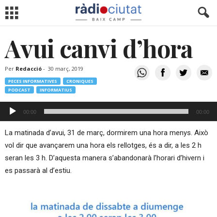
Avui canvi d’hora
Per
Redacció
-
30 març, 2019
PECES INFORMATIVES
CRONIQUES
PODCAST
INFORMATIUS
Reproductor
00:00
00:00
d'àudio
La matinada d’avui, 31 de març, dormirem una hora menys. Això
vol dir que avançarem una hora els rellotges, és a dir, a les 2 h
seran les 3 h. D’aquesta manera s’abandonarà l’horari d’hivern i
es passarà al d’estiu.