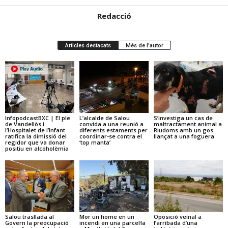
Redacció
Articles destacats
Més de l'autor
InfopodcastBXC | El ple
L’alcalde de Salou
S’investiga un cas de
de Vandellòs i
convida a una reunió a
maltractament animal a
l’Hospitalet de l’Infant
diferents estaments per
Riudoms amb un gos
ratifica la dimissió del
coordinar-se contra el
llançat a una foguera
regidor que va donar
‘top manta’
positiu en alcoholèmia
Salou trasllada al
Mor un home en un
Oposició veïnal a
Govern la preocupació
incendi en una parcel·la
l’arribada d’una