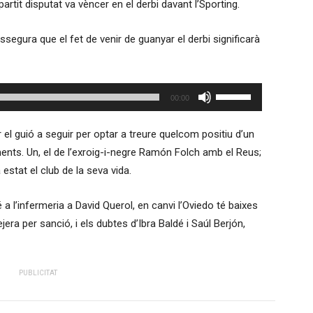
partit disputat va vèncer en el derbi davant l’Sporting.
cap
amunt/cap
assegura que el fet de venir de guanyar el derbi significarà
avall
per
a
Feu
00:00
incrementar
servir
o
les
r el guió a seguir per optar a treure quelcom positiu d’un
disminuir
tecles
ments. Un, el de l’exroig-i-negre Ramón Folch amb el Reus;
el
de
 estat el club de la seva vida.
volum.
fletxa
cap
 a l’infermeria a David Querol, en canvi l’Oviedo té baixes
amunt/cap
ra per sanció, i els dubtes d’Ibra Baldé i Saúl Berjón,
avall
per
a
PUBLICITAT
incrementar
o