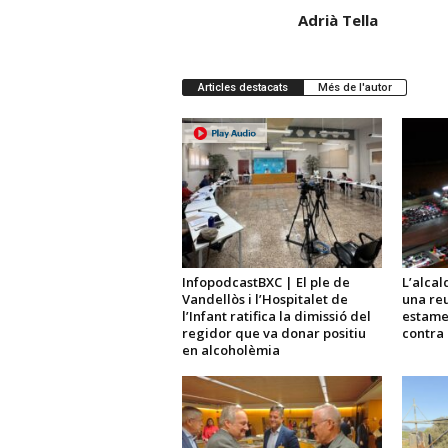
Adrià Tella
Articles destacats
Més de l'autor
InfopodcastBXC | El ple de
L’alcal
Vandellòs i l’Hospitalet de
una reu
l’Infant ratifica la dimissió del
estame
regidor que va donar positiu
contra 
en alcoholèmia