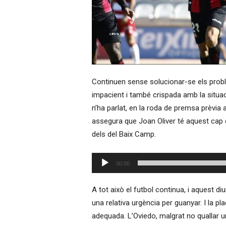
Continuen sense solucionar-se els proble
impacient i també crispada amb la situac
n’ha parlat, en la roda de premsa prèvia a
assegura que Joan Oliver té aquest cap 
dels del Baix Camp.
Reproductor
00:00
d'àudio
A tot això el futbol continua, i aquest 
una relativa urgència per guanyar. I la p
adequada. L’Oviedo, malgrat no quallar un