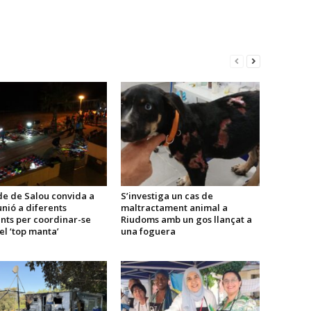
disminuir
el
volum.
de de Salou convida a
S’investiga un cas de
nió a diferents
maltractament animal a
nts per coordinar-se
Riudoms amb un gos llançat a
el ‘top manta’
una foguera