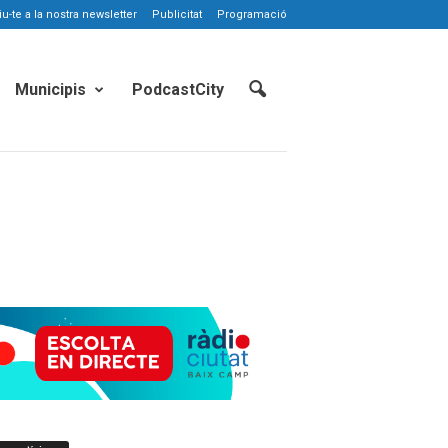
-te a la nostra newsletter
Publicitat
Programació
Municipis
PodcastCity