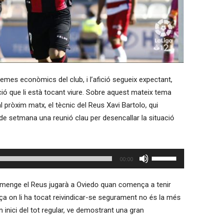
mes econòmics del club, i l’afició segueix expectant,
ió que li està tocant viure. Sobre aquest mateix tema
l pròxim matx, el tècnic del Reus Xavi Bartolo, qui
de setmana una reunió clau per desencallar la situació
Feu
00:00
servir
les
diumenge el Reus jugarà a Oviedo quan comença a tenir
tecles
laça on li ha tocat reivindicar-se segurament no és la més
de
 inici del tot regular, ve demostrant una gran
fletxa