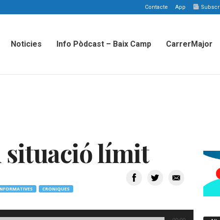
Contacte
App
Subscriu
Noticies
Info Pòdcast – Baix Camp
CarrerMajor
situació límit
INFORMATIVES
CRONIQUES