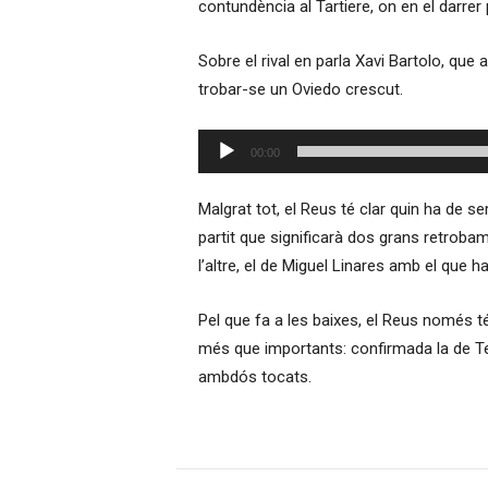
contundència al Tartiere, on en el darrer 
Sobre el rival en parla Xavi Bartolo, que 
trobar-se un Oviedo crescut.
Reproductor
00:00
d'àudio
Malgrat tot, el Reus té clar quin ha de se
partit que significarà dos grans retroba
l’altre, el de Miguel Linares amb el que ha
Pel que fa a les baixes, el Reus només té
més que importants: confirmada la de Teje
ambdós tocats.