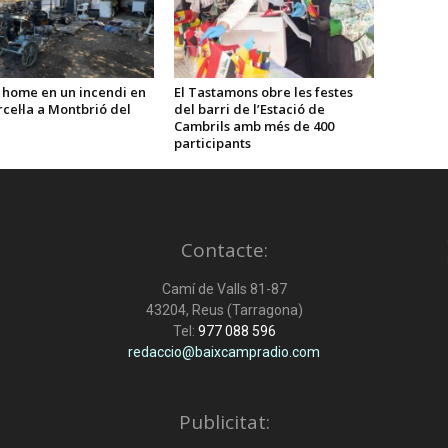
 home en un incendi en
El Tastamons obre les festes
cel·la a Montbrió del
del barri de l’Estació de
Cambrils amb més de 400
participants
Contacte:
Camí de Valls 81-87
43204, Reus (Tarragona)
Tel:
977 088 596
redaccio@baixcampradio.com
Publicitat: