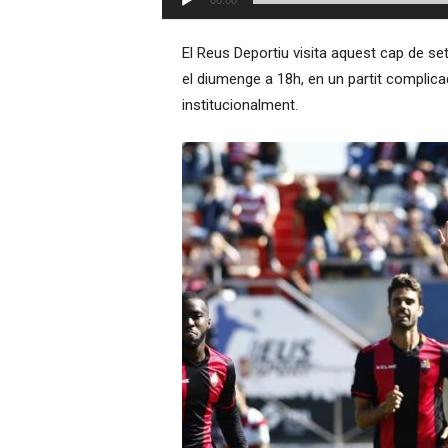
00:00
d'àudio
–
R
El Reus Deportiu visita aquest cap de set
à
el diumenge a 18h, en un partit complicad
d
i
institucionalment.
o
O
n
l
i
n
e