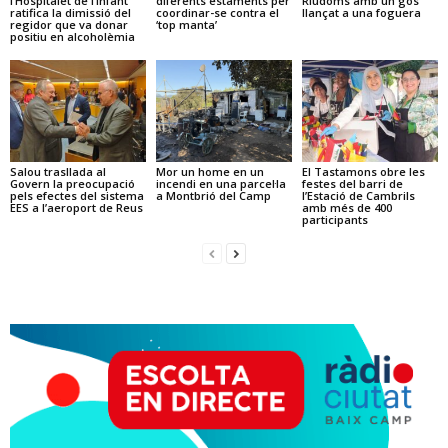
l’Hospitalet de l’Infant
diferents estaments per
Riudoms amb un gos
ratifica la dimissió del
coordinar-se contra el
llançat a una foguera
regidor que va donar
‘top manta’
positiu en alcoholèmia
Salou trasllada al
Mor un home en un
El Tastamons obre les
Govern la preocupació
incendi en una parcel·la
festes del barri de
pels efectes del sistema
a Montbrió del Camp
l’Estació de Cambrils
EES a l’aeroport de Reus
amb més de 400
participants