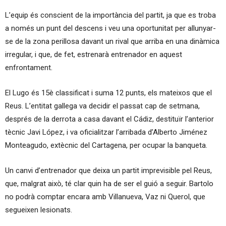
L’equip és conscient de la importància del partit, ja que es troba
a només un punt del descens i veu una oportunitat per allunyar-
se de la zona perillosa davant un rival que arriba en una dinàmica
irregular, i que, de fet, estrenarà entrenador en aquest
enfrontament.
El Lugo és 15è classificat i suma 12 punts, els mateixos que el
Reus. L’entitat gallega va decidir el passat cap de setmana,
després de la derrota a casa davant el Cádiz, destituïr l’anterior
tècnic Javi López, i va oficialitzar l’arribada d’Alberto Jiménez
Monteagudo, extècnic del Cartagena, per ocupar la banqueta.
Un canvi d’entrenador que deixa un partit imprevisible pel Reus,
que, malgrat això, té clar quin ha de ser el guió a seguir. Bartolo
no podrà comptar encara amb Villanueva, Vaz ni Querol, que
segueixen lesionats.