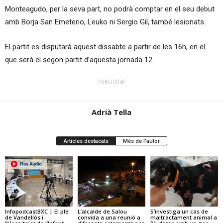
Monteagudo, per la seva part, no podrà comptar en el seu debut
amb Borja San Emeterio, Leuko ni Sergio Gil, també lesionats.
El partit es disputarà aquest dissabte a partir de les 16h, en el
que serà el segon partit d’aquesta jornada 12.
PUBLICITAT
Adrià Tella
Articles destacats
Més de l'autor
InfopodcastBXC | El ple
L’alcalde de Salou
S’investiga un cas de
de Vandellòs i
convida a una reunió a
maltractament animal a