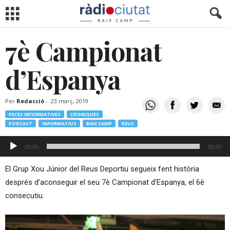
7è Campionat
d’Espanya
Per
Redacció
-
23 març, 2019
PECES INFORMATIVES
CRONIQUES
PODCAST
INFORMATIUS
BAIX CAMP
REUS
Reproductor
00:00
00:00
d'àudio
El Grup Xou Júnior del Reus Deportiu segueix fent història
després d’aconseguir el seu 7è Campionat d’Espanya, el 6è
consecutiu.