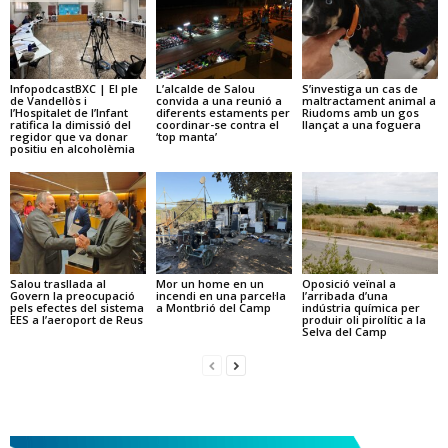
InfopodcastBXC | El ple
L’alcalde de Salou
S’investiga un cas de
de Vandellòs i
convida a una reunió a
maltractament animal a
l’Hospitalet de l’Infant
diferents estaments per
Riudoms amb un gos
ratifica la dimissió del
coordinar-se contra el
llançat a una foguera
regidor que va donar
‘top manta’
positiu en alcoholèmia
Salou trasllada al
Mor un home en un
Oposició veïnal a
Govern la preocupació
incendi en una parcel·la
l’arribada d’una
pels efectes del sistema
a Montbrió del Camp
indústria química per
EES a l’aeroport de Reus
produir oli pirolític a la
Selva del Camp