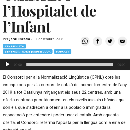
l’Hospitalet de
l’Infant
Per
Jordi Escoda
-
11 desembre, 2018
L'ENTREVISTA
L'ENTREVISTA AMB JORDI ESCODA
PODCAST
Reproductor
00:00
00:00
d'àudio
El Consorci per a la Normalització Lingüística (CPNL) obre les
inscripcions per als cursos de català del primer trimestre de l’any
2019 a tot Catalunya mitjançant els seus 22 centres, amb una
oferta centrada prioritàriament en els nivells inicials i bàsics, que
són els que s’adrecen a oferir a la població immigrada la
capacitació per entendre i poder usar el català. Amb aquesta
oferta, el Consorci referma l’aposta per la llengua com a eina de