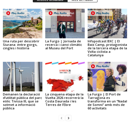
Una ruta per descobrir
La Furgo | Jornada de
Infopodcast BXC | El
Siurana: entre gorgs,
recerca i canvi climàtic
Baix Camp, protagonista
cingles i història
al Museu del Port
de la tercera etapa de la
Volta ciclista a
Catalunya
Demanen la declaració
La cinquena etapa de la
La Furgo | El Port de
d’utilitat pública del parc
Vuelta 2026 recorrerà la
Tarragona es
eòlic Tivissa III, que se
Costa Daurada i les
transforma en un “Nadal
sotmet a informació
Terres de l’Ebre
de Somni” amb més de
pública
60 activitats