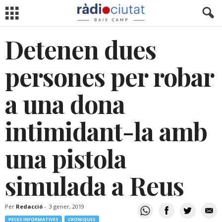
Detenen dues
persones per robar
a una dona
intimidant-la amb
una pistola
simulada a Reus
Per
Redacció
-
3 gener, 2019
PECES INFORMATIVES
CRONIQUES