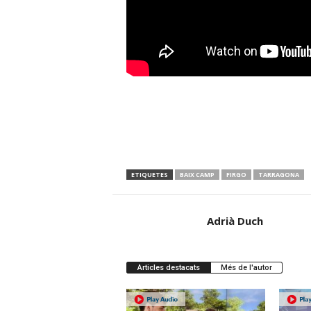
ETIQUETES
BAIX CAMP
FIRGO
TARRAGONA
Adrià Duch
Articles destacats
Més de l'autor