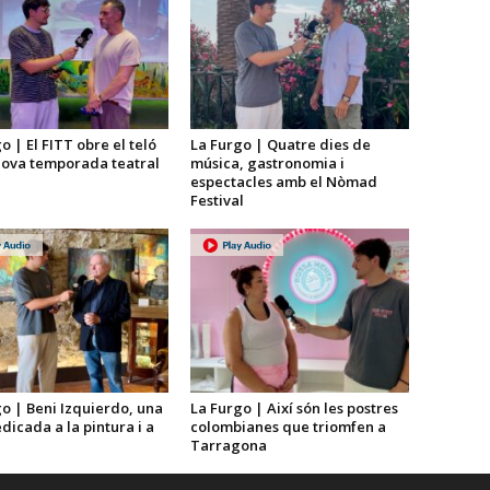
o | El FITT obre el teló
La Furgo | Quatre dies de
nova temporada teatral
música, gastronomia i
espectacles amb el Nòmad
Festival
o | Beni Izquierdo, una
La Furgo | Així són les postres
dicada a la pintura i a
colombianes que triomfen a
Tarragona