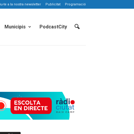
-te a la nostra newsletter
Publicitat
Programació
Municipis
PodcastCity