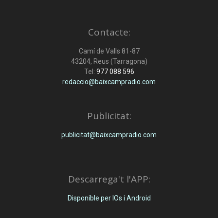
Contacte:
Camí de Valls 81-87
43204, Reus (Tarragona)
Tel:
977 088 596
redaccio@baixcampradio.com
Publicitat:
publicitat@baixcampradio.com
Descarrega't l'APP:
Disponible per IOs i Android