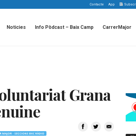
Contacte
App
Subscriu
Noticies
Info Pòdcast – Baix Camp
CarrerMajor
Voluntariat Grana
enuine
R MAJOR - SECCIONS BXC RÀDIO