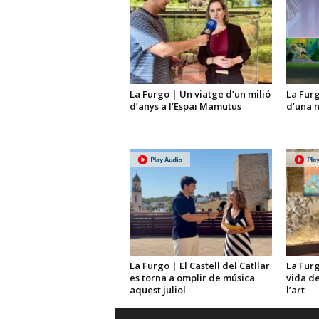
La Furgo | Un viatge d’un milió
La Furg
d’anys a l’Espai Mamutus
d’una 
La Furgo | El Castell del Catllar
La Furg
es torna a omplir de música
vida de
aquest juliol
l’art