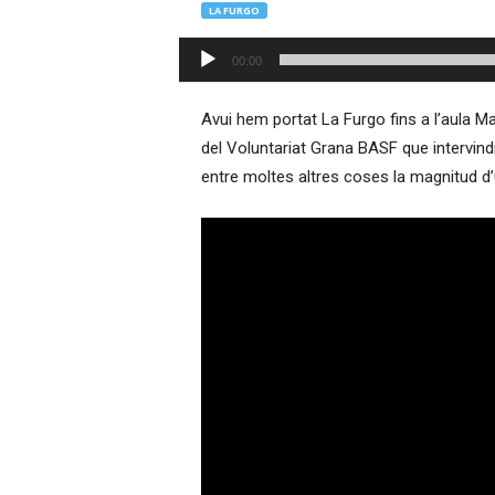
LA FURGO
–
R
Reproductor
00:00
à
d'àudio
d
i
Avui hem portat La Furgo fins a l’aula M
o
del Voluntariat Grana BASF que intervind
O
entre moltes altres coses la magnitud 
n
l
i
n
e