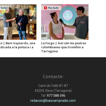
o | Beni Izquierdo, una
La Furgo | Així són les postres
dicada a la pintura i a
colombianes que triomfen a
Tarragona
Contacte:
Camí de Valls 81-87
43204, Reus (Tarragona)
Tel:
977 088 596
redaccio@baixcampradio.com