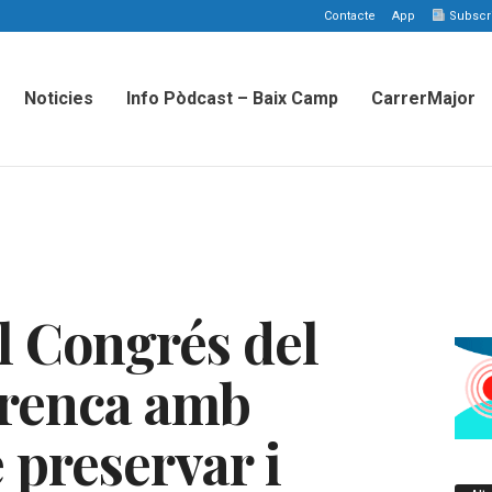
Contacte
App
Subscriu
Noticies
Info Pòdcast – Baix Camp
CarrerMajor
El Congrés del
renca amb
e preservar i