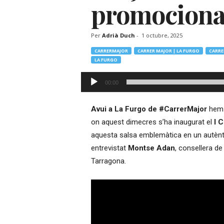
promocionar
–
R
à
Per
Adrià Duch
-
1 octubre, 2025
d
i
CARRERMAJOR
CARRER MAJOR | LA FURGO
CARRE
LA FURGO
o
O
Reproductor
n
00:00
d'àudio
l
i
Avui a La Furgo de #CarrerMajor
hem f
n
on aquest dimecres s’ha inaugurat el
I 
e
aquesta salsa emblemàtica en un autèntic 
entrevistat
Montse Adan
, consellera d
Tarragona.