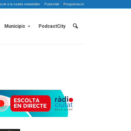
-te a la nostra newsletter
Publicitat
Programació
Municipis
PodcastCity