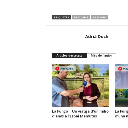
ETIQUETES
BAIX CAMP
LA FURGO
Adrià Duch
Articles destacats
Més de l'autor
La Furgo | Un viatge d’un milió
La Furg
d’anys a l’Espai Mamutus
d’una 