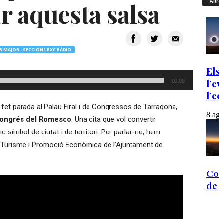
 aquesta salsa
Altr
R MAJOR - SECCIONS BXC RÀDIO
00:00
et parada al Palau Firal i de Congressos de Tarragona,
Congrés del Romesco
. Una cita que vol convertir
símbol de ciutat i de territori. Per parlar-ne, hem
e Turisme i Promoció Econòmica de l’Ajuntament de