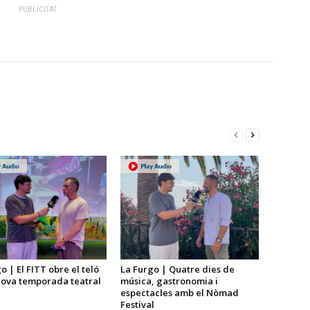
PUBLICITAT
o | El FITT obre el teló
La Furgo | Quatre dies de
nova temporada teatral
música, gastronomia i
espectacles amb el Nòmad
Festival