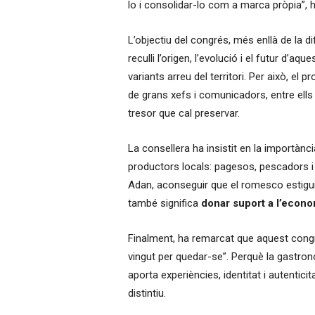
lo i consolidar-lo com a marca pròpia”, 
L’objectiu del congrés, més enllà de la d
reculli l’origen, l’evolució i el futur d’a
variants arreu del territori. Per això, el
de grans xefs i comunicadors, entre ell
tresor que cal preservar.
La consellera ha insistit en la importànc
productors locals: pagesos, pescadors i 
Adan, aconseguir que el romesco estigui
també significa
donar suport a l’econo
Finalment, ha remarcat que aquest congr
vingut per quedar-se”. Perquè la gastrono
aporta experiències, identitat i autenticit
distintiu.