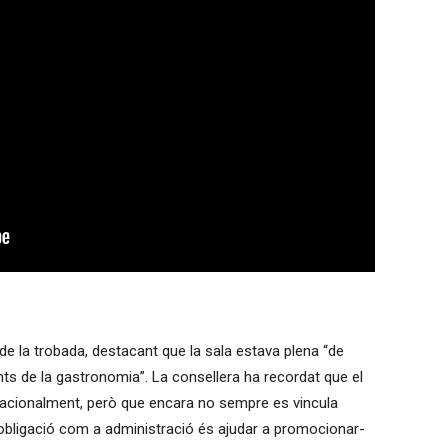
 de la trobada, destacant que la sala estava plena “de
ants de la gastronomia”. La consellera ha recordat que el
acionalment, però que encara no sempre es vincula
obligació com a administració és ajudar a promocionar-