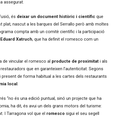
ha assegurat.
ifusió, és
deixar un document històric i científic
que
quest plat, nascut a les barques del Serrallo però amb moltes
 programa compta amb un comitè científic i la participació
s
Eduard Xatruch
, que ha definit el romesco com un
ia de vincular el romesco al
producte de proximitat
i als
restauradors que en garanteixen l’autenticitat. Segons
 present de forma habitual a les cartes dels restaurants
mia local
.
és “no és una edició puntual, sinó un projecte que ha
mia, ha dit, és avui un dels grans motors del turisme:
at. I Tarragona vol que el
romesco
sigui el seu segell