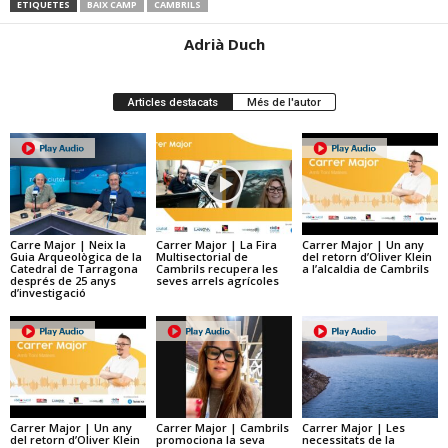
ETIQUETES
BAIX CAMP
CAMBRILS
Adrià Duch
Articles destacats
Més de l'autor
Carre Major | Neix la
Carrer Major | La Fira
Carrer Major | Un any
Guia Arqueològica de la
Multisectorial de
del retorn d’Oliver Klein
Catedral de Tarragona
Cambrils recupera les
a l’alcaldia de Cambrils
després de 25 anys
seves arrels agrícoles
d’investigació
Carrer Major | Un any
Carrer Major | Cambrils
Carrer Major | Les
del retorn d’Oliver Klein
promociona la seva
necessitats de la