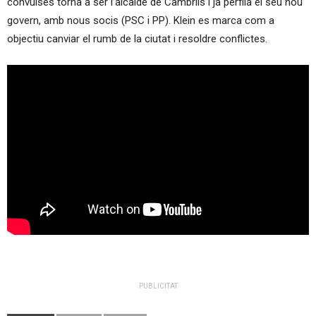
convulses torna a ser l’alcalde de Cambrils i ja perfila el seu nou
govern, amb nous socis (PSC i PP). Klein es marca com a
objectiu canviar el rumb de la ciutat i resoldre conflictes.
PUBLICITAT