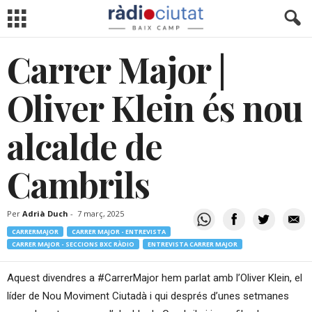
Carrer Major |
Oliver Klein és nou
alcalde de
Cambrils
Per
Adrià Duch
-
7 març, 2025
CARRERMAJOR
CARRER MAJOR - ENTREVISTA
CARRER MAJOR - SECCIONS BXC RÀDIO
ENTREVISTA CARRER MAJOR
Aquest divendres a #CarrerMajor hem parlat amb l’Oliver Klein, el
líder de Nou Moviment Ciutadà i qui després d’unes setmanes