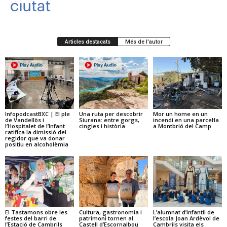
Articles destacats
Més de l'autor
InfopodcastBXC | El ple
Una ruta per descobrir
Mor un home en un
de Vandellòs i
Siurana: entre gorgs,
incendi en una parcel·la
l’Hospitalet de l’Infant
cingles i història
a Montbrió del Camp
ratifica la dimissió del
regidor que va donar
positiu en alcoholèmia
El Tastamons obre les
Cultura, gastronomia i
L’alumnat d’infantil de
festes del barri de
patrimoni tornen al
l’escola Joan Ardèvol de
l’Estació de Cambrils
Castell d’Escornalbou
Cambrils visita els