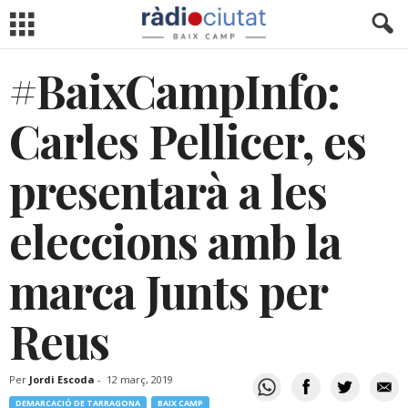
#BaixCampInfo:
Carles Pellicer, es
presentarà a les
eleccions amb la
marca Junts per
Reus
Per
Jordi Escoda
-
12 març, 2019
DEMARCACIÓ DE TARRAGONA
BAIX CAMP