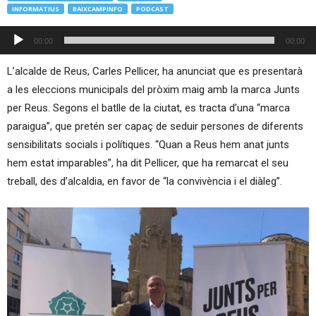
INFORMATIUS
BAIXCAMPINFO
PODCAST
Reproductor
00:00
00:00
d'àudio
L’alcalde de Reus, Carles Pellicer, ha anunciat que es presentarà
a les eleccions municipals del pròxim maig amb la marca Junts
per Reus. Segons el batlle de la ciutat, es tracta d’una “marca
paraigua”, que pretén ser capaç de seduir persones de diferents
sensibilitats socials i polítiques. “Quan a Reus hem anat junts
hem estat imparables”, ha dit Pellicer, que ha remarcat el seu
treball, des d’alcaldia, en favor de “la convivència i el diàleg”.