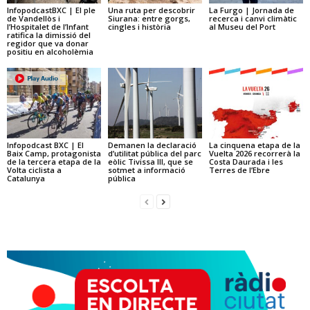
InfopodcastBXC | El ple
Una ruta per descobrir
La Furgo | Jornada de
de Vandellòs i
Siurana: entre gorgs,
recerca i canvi climàtic
l’Hospitalet de l’Infant
cingles i història
al Museu del Port
ratifica la dimissió del
regidor que va donar
positiu en alcoholèmia
Infopodcast BXC | El
Demanen la declaració
La cinquena etapa de la
Baix Camp, protagonista
d’utilitat pública del parc
Vuelta 2026 recorrerà la
de la tercera etapa de la
eòlic Tivissa III, que se
Costa Daurada i les
Volta ciclista a
sotmet a informació
Terres de l’Ebre
Catalunya
pública