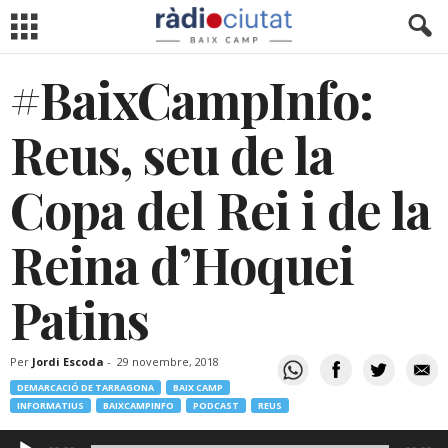
#BaixCampInfo:
Reus, seu de la
Copa del Rei i de la
Reina d’Hoquei
Patins
Per
Jordi Escoda
-
29 novembre, 2018
DEMARCACIÓ DE TARRAGONA
BAIX CAMP
INFORMATIUS
BAIXCAMPINFO
PODCAST
REUS
Reproductor