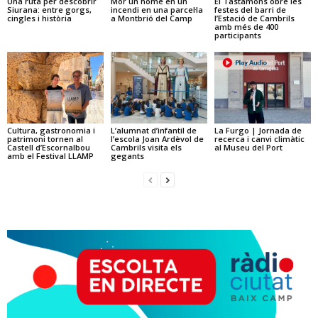
Una ruta per descobrir
Mor un home en un
El Tastamons obre les
Siurana: entre gorgs,
incendi en una parcel·la
festes del barri de
cingles i història
a Montbrió del Camp
l’Estació de Cambrils
amb més de 400
participants
Cultura, gastronomia i
L’alumnat d’infantil de
La Furgo | Jornada de
patrimoni tornen al
l’escola Joan Ardèvol de
recerca i canvi climàtic
Castell d’Escornalbou
Cambrils visita els
al Museu del Port
amb el Festival LLAMP
gegants