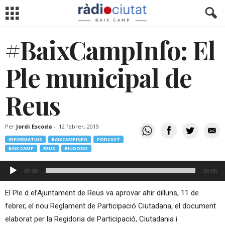
#BaixCampInfo: El
Ple municipal de
Reus
Per
Jordi Escoda
-
12 febrer, 2019
INFORMATIUS
BAIXCAMPINFO
PODCAST
BAIX CAMP
REUS
RIUDOMS
Reproductor
00:00
00:00
d'àudio
El Ple d el’Ajuntament de Reus va aprovar ahir dilluns, 11 de
febrer, el nou Reglament de Participació Ciutadana, el document
elaborat per la Regidoria de Participació, Ciutadania i