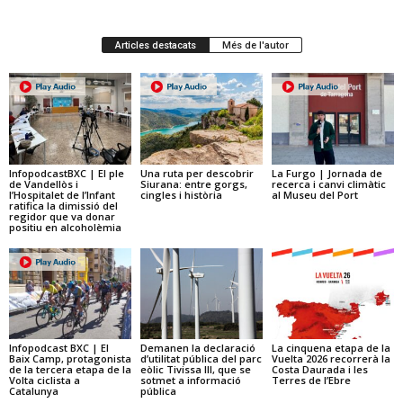
Articles destacats
Més de l'autor
InfopodcastBXC | El ple
Una ruta per descobrir
La Furgo | Jornada de
de Vandellòs i
Siurana: entre gorgs,
recerca i canvi climàtic
l’Hospitalet de l’Infant
cingles i història
al Museu del Port
ratifica la dimissió del
regidor que va donar
positiu en alcoholèmia
Infopodcast BXC | El
Demanen la declaració
La cinquena etapa de la
Baix Camp, protagonista
d’utilitat pública del parc
Vuelta 2026 recorrerà la
de la tercera etapa de la
eòlic Tivissa III, que se
Costa Daurada i les
Volta ciclista a
sotmet a informació
Terres de l’Ebre
Catalunya
pública