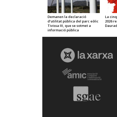
Demanen la declaració
La cinq
d’utilitat pública del parc eòlic
2026 re
Tivissa III, que se sotmet a
Daurada
informació pública