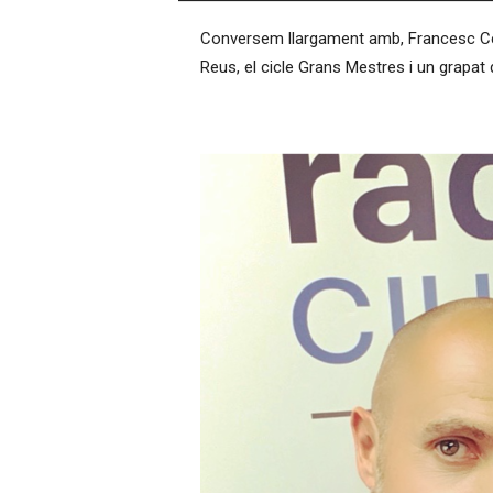
–
Conversem llargament amb, Francesc Cerro
R
à
Reus, el cicle Grans Mestres i un grapa
d
i
o
O
n
l
i
n
e