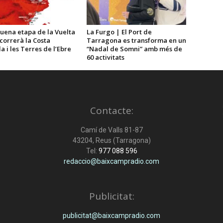
uena etapa de la Vuelta
La Furgo | El Port de
correrà la Costa
Tarragona es transforma en un
 i les Terres de l’Ebre
“Nadal de Somni” amb més de
60 activitats
Contacte:
Camí de Valls 81-87
43204, Reus (Tarragona)
Tel:
977 088 596
redaccio@baixcampradio.com
Publicitat:
publicitat@baixcampradio.com