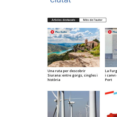
Articles destacats
Més de l'autor
Una ruta per descobrir
La Fur
Siurana: entre gorgs, cingles i
i canvi
història
Port