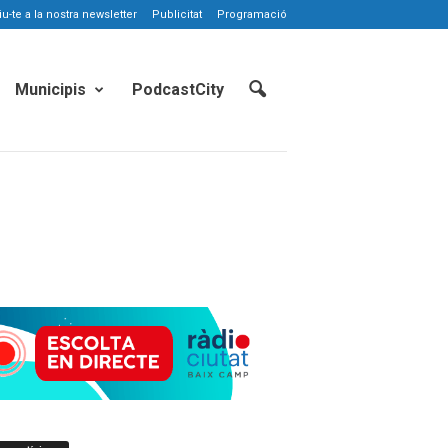
-te a la nostra newsletter
Publicitat
Programació
Municipis
PodcastCity