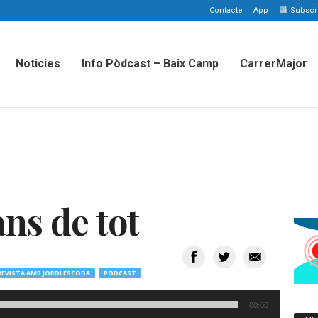
Contacte
App
Subscriu
Noticies
Info Pòdcast – Baix Camp
CarrerMajor
ns de tot
REVISTA AMB JORDI ESCODA
PODCAST
00:00