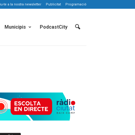
-te a la nostra newsletter
Publicitat
Programació
Municipis
PodcastCity