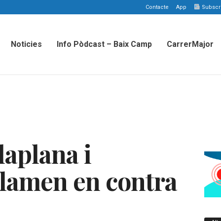
Contacte
App
Subscriu
Noticies
Info Pòdcast – Baix Camp
CarrerMajor
laplana i
lamen en contra