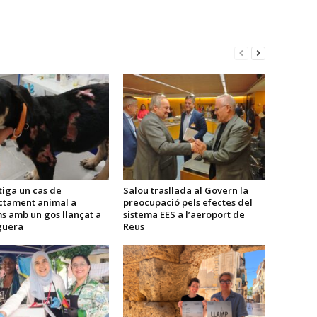
tiga un cas de
Salou trasllada al Govern la
ctament animal a
preocupació pels efectes del
s amb un gos llançat a
sistema EES a l’aeroport de
guera
Reus