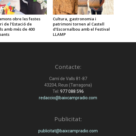
amons obre les festes
Cultura, gastronomia i
ri de l’Estació de
patrimoni tornen al Castell
ls amb més de 400
d’Escornalbou amb el Festival
pants
LLAMP
Contacte:
Camí de Valls 81-87
43204, Reus (Tarragona)
Tel:
977 088 596
redaccio@baixcampradio.com
Publicitat:
publicitat@baixcampradio.com