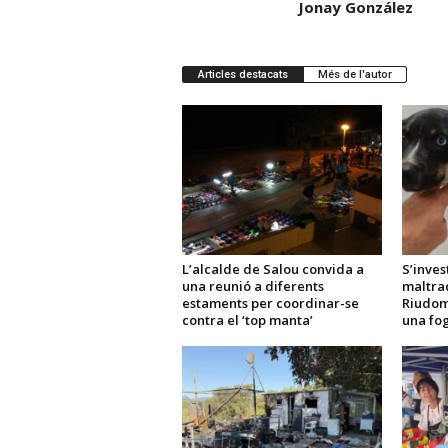
Jonay González
Articles destacats
Més de l'autor
L’alcalde de Salou convida a
S’inves
una reunió a diferents
maltra
estaments per coordinar-se
Riudom
contra el ‘top manta’
una fo