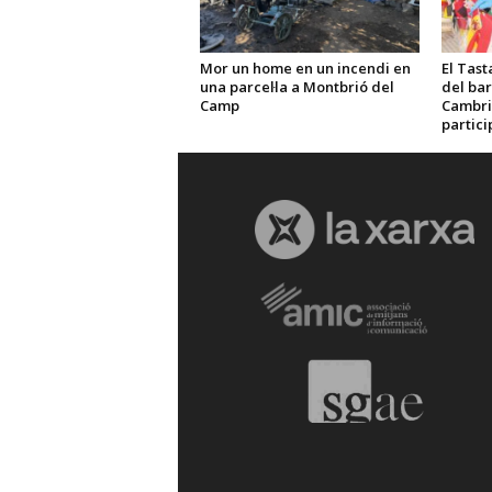
Mor un home en un incendi en
El Tast
una parcel·la a Montbrió del
del bar
Camp
Cambri
partici