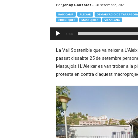
Per
Jonay González
-
28 setembre, 2021
–
R
BAIX CAMP
ALEIXAR
DEMARCACIÓ DE TARRAGON
à
CRONIQUES
MASPUJOLS
VILAPLANA
d
Reproductor
i
00:00
d'àudio
o
O
La Vall Sostenible que va neixer a L’Aleix
n
l
passat dissabte 25 de setembre persone
i
Maspujols i L’Aleixar es van trobar a la p
n
protesta en contra d’aquest macroproje
e