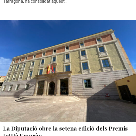
Tarragona, ha consolidat aquest...
La Diputació obre la setena edició dels Premis
InJUè Emprèn