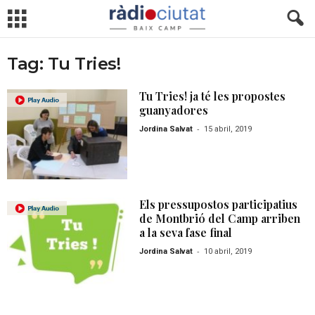
Tag: Tu Tries!
Tu Tries! ja té les propostes
guanyadores
-
Jordina Salvat
15 abril, 2019
Els pressupostos participatius
de Montbrió del Camp arriben
a la seva fase final
-
Jordina Salvat
10 abril, 2019