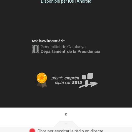
Disponible per IOs i Android
©
Obre per escoltar la ràdio en directe