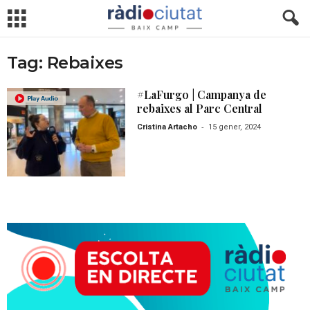
Tag: Rebaixes
#LaFurgo | Campanya de
rebaixes al Parc Central
-
Cristina Artacho
15 gener, 2024