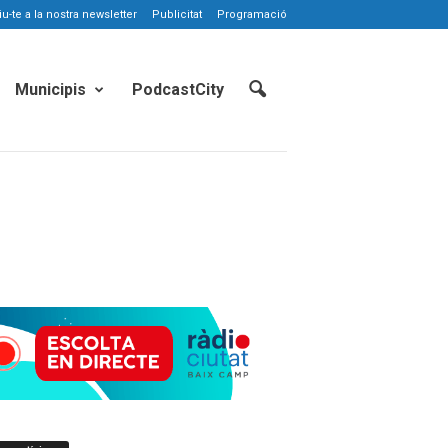
-te a la nostra newsletter
Publicitat
Programació
Municipis
PodcastCity