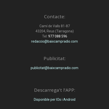
Contacte:
Camí de Valls 81-87
43204, Reus (Tarragona)
Tel:
977 088 596
redaccio@baixcampradio.com
Publicitat:
publicitat@baixcampradio.com
Descarrega't l'APP:
Disponible per IOs i Android