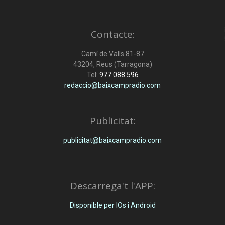
Contacte:
Camí de Valls 81-87
43204, Reus (Tarragona)
Tel:
977 088 596
redaccio@baixcampradio.com
Publicitat:
publicitat@baixcampradio.com
Descarrega't l'APP:
Disponible per IOs i Android