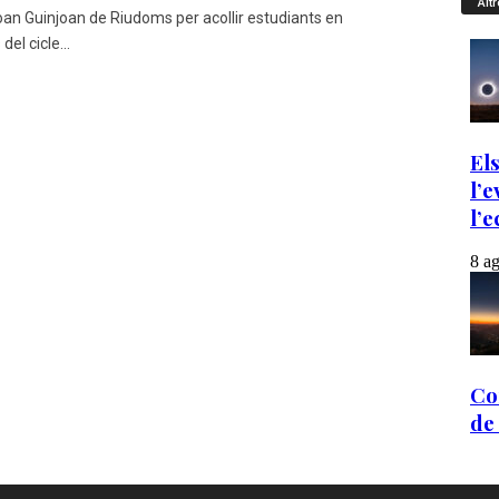
Altr
 Joan Guinjoan de Riudoms per acollir estudiants en
del cicle...