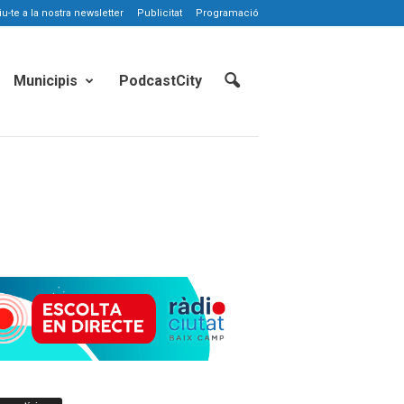
-te a la nostra newsletter
Publicitat
Programació
Municipis
PodcastCity