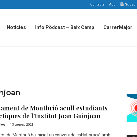
Contacte
App
Subscriu
Noticies
Info Pòdcast – Baix Camp
CarrerMajor
injoan
tament de Montbrió acull estudiants
ctiques de l’Institut Joan Guinjoan
-
lvo
13 gener, 2021
nt de Montbrió ha iniciat un conveni de col·laboració amb