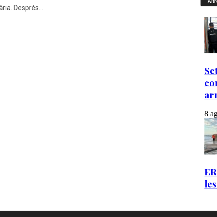
Altr
ria. Després...