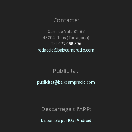
Contacte:
Camí de Valls 81-87
43204, Reus (Tarragona)
Tel:
977 088 596
redaccio@baixcampradio.com
Publicitat:
publicitat@baixcampradio.com
Descarrega't l'APP:
Disponible per IOs i Android