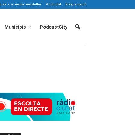
-te a la nostra newsletter
Publicitat
Programació
Municipis
PodcastCity