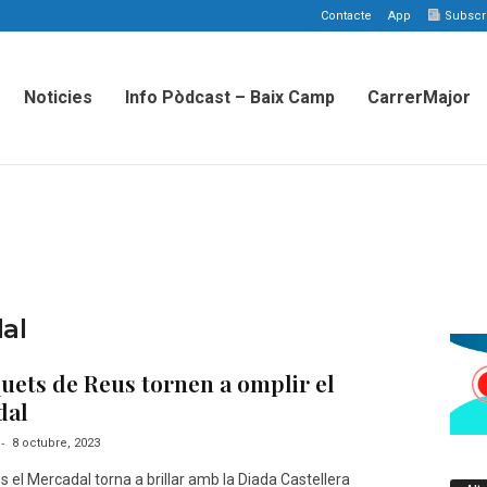
Contacte
App
Subscriu
Noticies
Info Pòdcast – Baix Camp
CarrerMajor
al
quets de Reus tornen a omplir el
dal
-
8 octubre, 2023
 el Mercadal torna a brillar amb la Diada Castellera