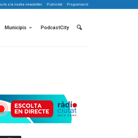
-te a la nostra newsletter
Publicitat
Programació
Municipis
PodcastCity