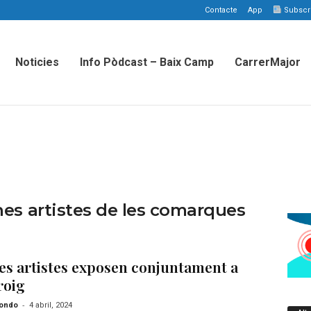
Contacte
App
Subscriu
Noticies
Info Pòdcast – Baix Camp
CarrerMajor
nes artistes de les comarques
es artistes exposen conjuntament a
roig
-
tondo
4 abril, 2024