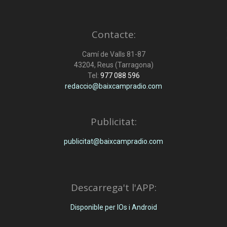
Contacte:
Camí de Valls 81-87
43204, Reus (Tarragona)
Tel:
977 088 596
redaccio@baixcampradio.com
Publicitat:
publicitat@baixcampradio.com
Descarrega't l'APP:
Disponible per IOs i Android