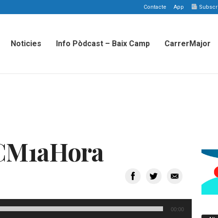
Contacte
App
Subscriu
Noticies
Info Pòdcast – Baix Camp
CarrerMajor
CM1aHora
00:00