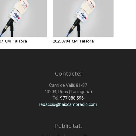
07_CM_1aHora
20250704_CM_1aHora
Contacte:
Camí de Valls 81-87
43204, Reus (Tarragona)
Tel:
977 088 596
redaccio@baixcampradio.com
Publicitat: