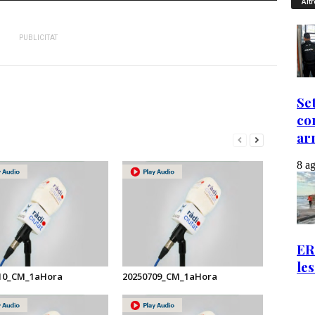
Altr
PUBLICITAT
10_CM_1aHora
20250709_CM_1aHora