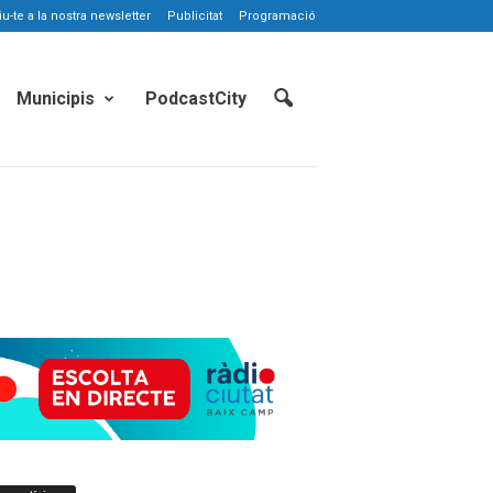
-te a la nostra newsletter
Publicitat
Programació
Municipis
PodcastCity